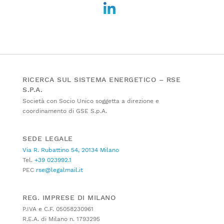
RICERCA SUL SISTEMA ENERGETICO – RSE
S.P.A.
Società con Socio Unico soggetta a direzione e
coordinamento di GSE S.p.A.
SEDE LEGALE
Via R. Rubattino 54, 20134 Milano
Tel.
+39 023992.1
PEC
rse@legalmail.it
REG. IMPRESE DI MILANO
P.IVA e C.F. 05058230961
R.E.A. di Milano n. 1793295