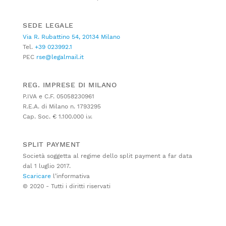
SEDE LEGALE
Via R. Rubattino 54, 20134 Milano
Tel.
+39 023992.1
PEC
rse@legalmail.it
REG. IMPRESE DI MILANO
P.IVA e C.F. 05058230961
R.E.A. di Milano n. 1793295
Cap. Soc. € 1.100.000 i.v.
SPLIT PAYMENT
Società soggetta al regime dello split payment a far data
dal 1 luglio 2017.
Scaricare
l’informativa
© 2020 - Tutti i diritti riservati