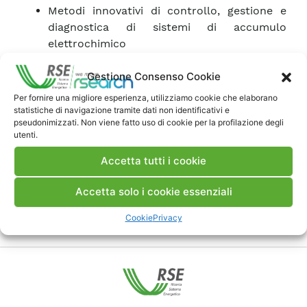
Metodi innovativi di controllo, gestione e
diagnostica di sistemi di accumulo
elettrochimico
Controllo e gestione ottimizzata di
Gestione Consenso Cookie
applicazioni Vehicle to Grid, aggregati di
utenti finali, comunità dell’energia
Per fornire una migliore esperienza, utilizziamo cookie che elaborano
Simulazione, controllo e gestione di sistemi
statistiche di navigazione tramite dati non identificativi e
pseudonimizzati. Non viene fatto uso di cookie per la profilazione degli
“multi-energy”, con funzionamento
utenti.
integrato dei settori elettrico, calore,
combustibili, mobilità
Accetta tutti i cookie
Accetta solo i cookie essenziali
Cookie
Privacy