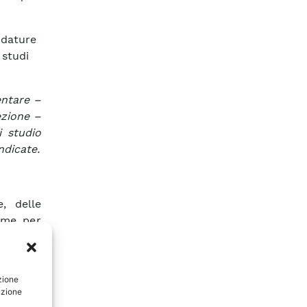
idature
 studi
sentare –
ezione –
i studio
ndicate.
, delle
come per
ermali e
 e spin-
zione
li per i
azione
he come