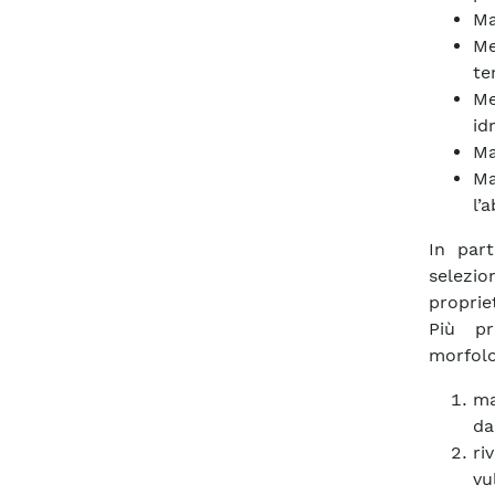
Ma
Me
te
Me
id
Ma
Ma
l’
In part
selezio
propriet
Più pr
morfolo
ma
da
ri
vu