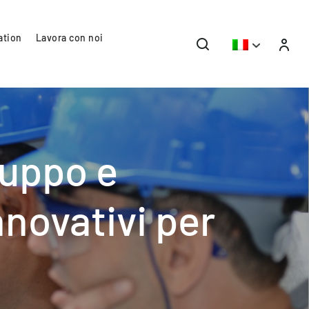
ation
Lavora con noi
luppo e
nnovativi per