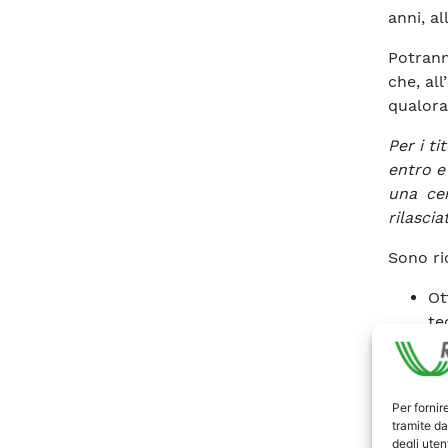
anni, al
Potrann
che, all
qualora
Per i ti
entro e
una cer
rilascia
Sono ri
Ot
te
es
id
co
Per fornir
Es
tramite da
ma
degli utent