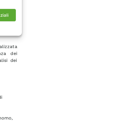
rgia di
ziali
oprietà
logie e
P-OES e
alizzata
nza dei
lisi dei
di
onomo,