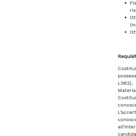
Fl
ri
Ot
li
Ot
Requisi
Costitu
possess
LS62), 
Materia
Costit
conosce
L’accer
conosce
all’int
candida