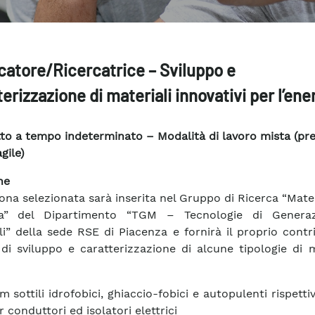
catore/Ricercatrice – Sviluppo e
erizzazione di materiali innovativi per l’ene
to a tempo indeterminato – Modalità di lavoro mista (pr
gile)
ne
ona selezionata sarà inserita nel Gruppo di Ricerca “Mater
gia” del Dipartimento “TGM – Tecnologie di Genera
li” della sede RSE di Piacenza e fornirà il proprio contr
à di sviluppo e caratterizzazione di alcune tipologie di m
lm sottili idrofobici, ghiaccio-fobici e autopulenti rispett
r conduttori ed isolatori elettrici