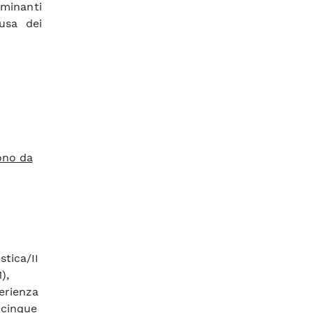
minanti
usa dei
sono da
stica/II
),
erienza
 cinque