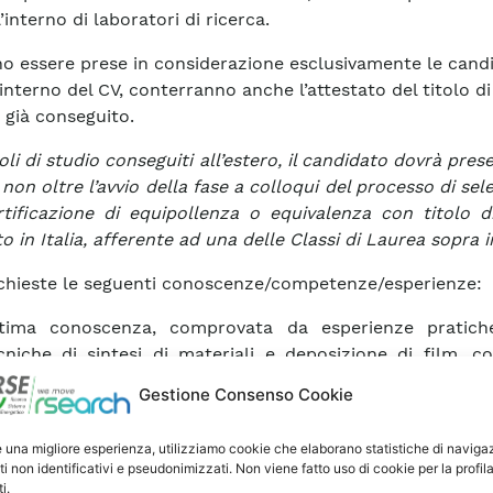
l’interno di laboratori di ricerca.
o essere prese in considerazione esclusivamente le cand
’interno del CV, conterranno anche l’attestato del titolo di
 già conseguito.
toli di studio conseguiti all’estero, il candidato dovrà pre
 non oltre l’avvio della fase a colloqui del processo di sel
tificazione di equipollenza o equivalenza con titolo d
to in Italia, afferente ad una delle Classi di Laurea sopra i
chieste le seguenti conoscenze/competenze/esperienze:
tima conoscenza, comprovata da esperienze pratiche
cniche di sintesi di materiali e deposizione di film, 
empio tecniche sol-gel, polimerizzazioni, reazioni solvot
Gestione Consenso Cookie
rotermali, reazioni di etching, deposizioni via dip-coating
ating.
e una migliore esperienza, utilizziamo cookie che elaborano statistiche di naviga
ecuzione in autonomia delle caratterizzazioni principa
ti non identificativi e pseudonimizzati. Non viene fatto uso di cookie per la profil
teriali, come ad esempio analisi spettroscopic
i.