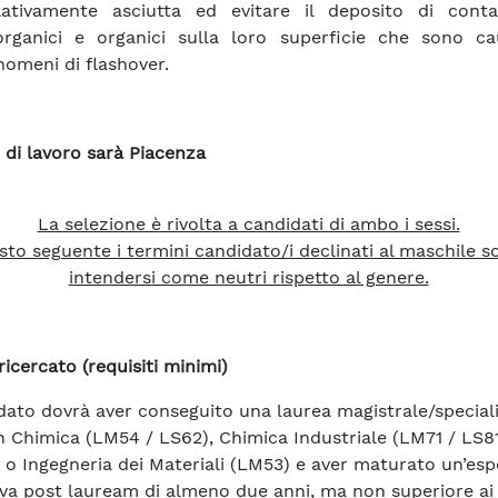
lativamente asciutta ed evitare il deposito di conta
organici e organici sulla loro superficie che sono ca
nomeni di flashover.
 di lavoro sarà Piacenza
La selezione è rivolta a candidati di ambo i sessi.
sto seguente i termini candidato/i declinati al maschile 
intendersi come neutri rispetto al genere.
ricercato (requisiti minimi)
idato dovrà aver conseguito una laurea magistrale/speciali
 in Chimica (LM54 / LS62), Chimica Industriale (LM71 / LS81
 o Ingegneria dei Materiali (LM53) e aver maturato un’esp
iva post lauream di almeno due anni, ma non superiore ai