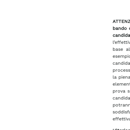
ATTENZI
bando c
candida
l’effet
base a
esempi
candida
process
la pien
element
prova s
candida
potrann
soddisf
effettiv