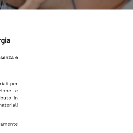
rgia
esenza e
iali per
zione e
ibuto in
ateriali
ivamente