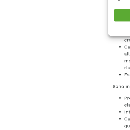
FT
Ca
su
an
st
cr
Ca
al
me
ris
Es
Sono in
Pr
el
In
Ca
qu