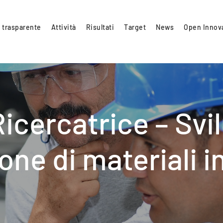
 trasparente
Attività
Risultati
Target
News
Open Innov
icercatrice – Svi
one di materiali i