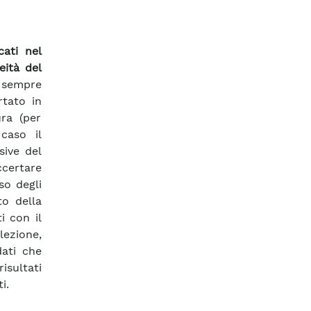
cati nel
eità del
sempre
rtato in
ra (per
caso il
sive del
ccertare
so degli
to della
i con il
lezione,
dati che
isultati
i.