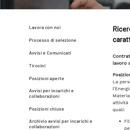
Lavora con noi
Ricer
caratt
Processo di selezione
Avvisi e Comunicati
Contrat
lavoro a
Tirocini
Posizio
Posizioni aperte
La pers
l’Ener
Avvisi per incarichi e
Materia
collaborazioni
attivit
Posizioni chiuse
quali:
Archivio avvisi per incarichi e
Fi
collaborazioni
pe