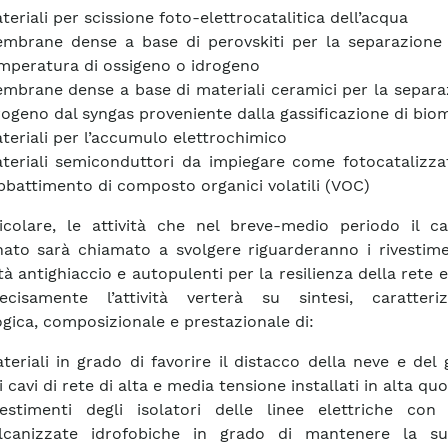
teriali per scissione foto-elettrocatalitica dell’acqua
mbrane dense a base di perovskiti per la separazione 
mperatura di ossigeno o idrogeno
mbrane dense a base di materiali ceramici per la separa
rogeno dal syngas proveniente dalla gassificazione di bio
teriali per l’accumulo elettrochimico
teriali semiconduttori da impiegare come fotocatalizza
abbattimento di composto organici volatili (VOC)
icolare, le attività che nel breve-medio periodo il c
nato sarà chiamato a svolgere riguarderanno i rivestim
à antighiaccio e autopulenti per la resilienza della rete el
ecisamente l’attività verterà su sintesi, caratteriz
gica, composizionale e prestazionale di:
teriali in grado di favorire il distacco della neve e del 
i cavi di rete di alta e media tensione installati in alta quo
vestimenti degli isolatori delle linee elettriche co
lcanizzate idrofobiche in grado di mantenere la sup