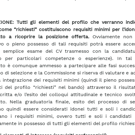
ONE: Tutti gli elementi del profilo che verranno indi
ome “richiesti” costituiscono requisiti minimi per l’idon
to a ricoprire la posizione offerta.
Ovviamente non 
tivo o pieno possesso di tali requisiti potrà essere acce
l semplice esame del CV trasmesso con la candidatu
o per particolari competenze o esperienze). In tal 
to è comunque ammesso a partecipare alle fasi succes
o di selezione e la Commissione si riserva di valutare e a
a integrazione dei requisiti minimi (quindi il pieno posses
i del profilo “richiesti” nel bando) attraverso il risulta
critta e/o l’esito dei colloqui attitudinale e tecnico svolt
to. Nella graduatoria finale, esito del processo di se
o quindi essere considerati idonei tutti e soli i candi
ano i requisiti minimi, ovvero tutti e soli i candidati r
amente in possesso di tutti gli elementi del profilo richiest