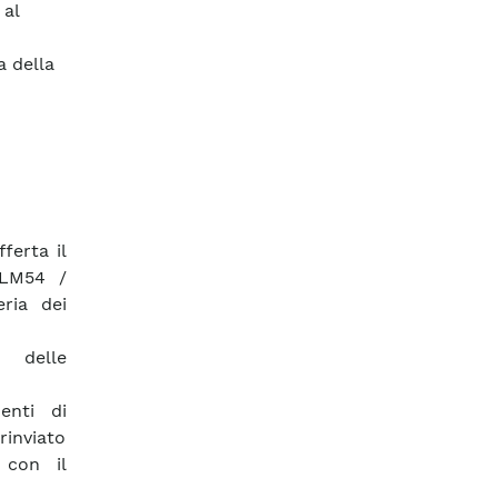
 al
a della
ferta il
(LM54 /
ria dei
o delle
enti di
rinviato
o con il