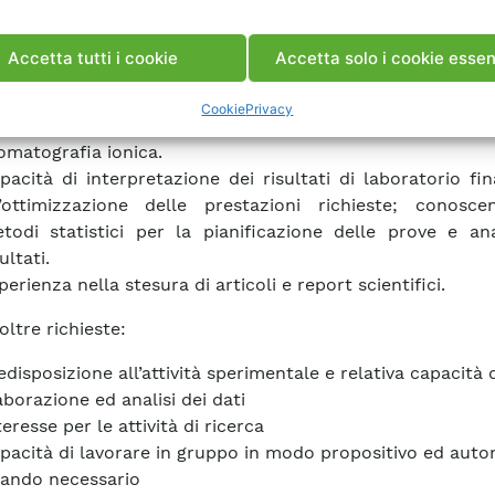
IR/UVvis e profilometria.
pacità di eseguire in piena autonomia misure di ene
Accetta tutti i cookie
Accetta solo i cookie essen
perficie, di bagnabilità e caratterizzazioni di pr
tighiaccio e autopulenti. Ottima conoscenza di metodo
Cookie
Privacy
rumenti analitici, come per esempio spettroscopia IC
omatografia ionica.
pacità di interpretazione dei risultati di laboratorio fin
l’ottimizzazione delle prestazioni richieste; conosce
todi statistici per la pianificazione delle prove e ana
ultati.
perienza nella stesura di articoli e report scientifici.
oltre richieste:
edisposizione all’attività sperimentale e relativa capacità 
aborazione ed analisi dei dati
teresse per le attività di ricerca
pacità di lavorare in gruppo in modo propositivo ed aut
ando necessario