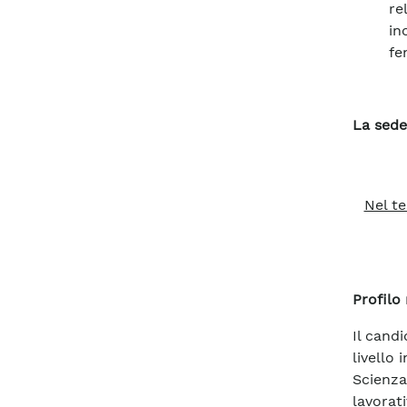
re
in
fe
La sede
Nel te
Profilo 
Il cand
livello
Scienza
lavorat