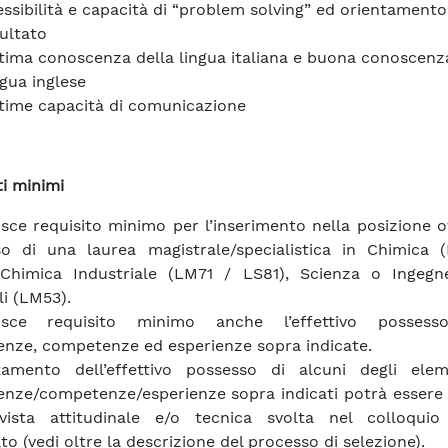
essibilità e capacità di “problem solving” ed orientamento
sultato
tima conoscenza della lingua italiana e buona conoscenz
ngua inglese
time capacità di comunicazione
ti minimi
isce requisito minimo per l’inserimento nella posizione of
o di una laurea magistrale/specialistica in Chimica 
Chimica Industriale (LM71 / LS81), Scienza o Ingegne
li (LM53).
uisce requisito minimo anche l’effettivo possess
nze, competenze ed esperienze sopra indicate.
tamento dell’effettivo possesso di alcuni degli elem
nze/competenze/esperienze sopra indicati potrà essere 
ervista attitudinale e/o tecnica svolta nel colloqui
to (vedi oltre la descrizione del processo di selezione).