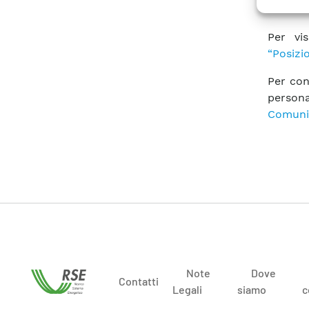
Consul
Per vi
“Posizi
Per con
persona
Comuni
Note
Dove
Contatti
Legali
siamo
c