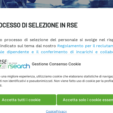
OCESSO DI SELEZIONE IN RSE
ro processo di selezione del personale si svolge nel ris
indicato sul tema dal nostro
Regolamento per il recluta
le dipendente e il conferimento di incarichi e collab
, dal Codice Etico della Società
(art.3.2: “Criteri di condo
i con i collaboratori”; paragrafo 3.2.1 “Selezione del perso
Gestione Consenso Cookie
ormativa vigente in materia di divieto di discriminaz
ue categoria.
e una migliore esperienza, utilizziamo cookie che elaborano statistiche di naviga
ti non identificativi e pseudonimizzati. Non viene fatto uso di cookie per la profil
i.
 di garantire la trasparenza, l’efficienza e l’efficac
re di reclutamento del personale dipendente di quali
ziale, RSE ha deciso di procedere alla costituzione di un e
Accetta tutti i cookie
Accetta solo i cookie essen
i dal quale attingere per la nomina dei component
ioni esaminatrici di selezione del personale.
Cookie
Privacy