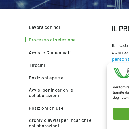
Lavora con noi
IL PR
Processo di selezione
Il nost
Avvisi e Comunicati
quanto 
persona
Tirocini
esterne
relazion
Posizioni aperte
dalla n
qualunq
Per fornir
Avvisi per incarichi e
tramite da
collaborazioni
degli utent
Al fine
procedu
Posizioni chiuse
dirigen
espert
Archivio avvisi per incarichi e
collaborazioni
Commiss