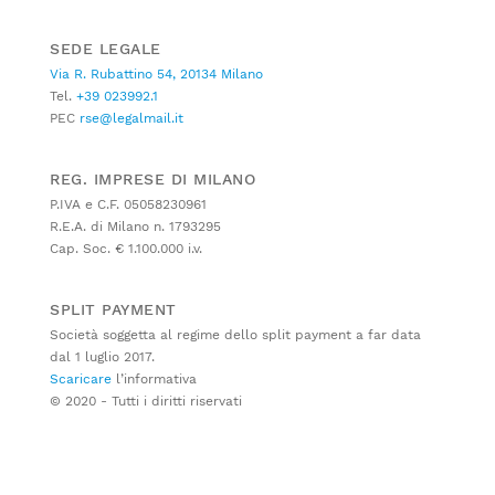
SEDE LEGALE
Via R. Rubattino 54, 20134 Milano
Tel.
+39 023992.1
PEC
rse@legalmail.it
REG. IMPRESE DI MILANO
P.IVA e C.F. 05058230961
R.E.A. di Milano n. 1793295
Cap. Soc. € 1.100.000 i.v.
SPLIT PAYMENT
Società soggetta al regime dello split payment a far data
dal 1 luglio 2017.
Scaricare
l’informativa
© 2020 - Tutti i diritti riservati