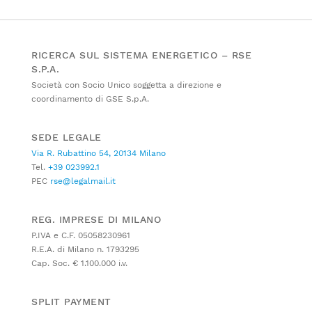
RICERCA SUL SISTEMA ENERGETICO – RSE
S.P.A.
Società con Socio Unico soggetta a direzione e
coordinamento di GSE S.p.A.
SEDE LEGALE
Via R. Rubattino 54, 20134 Milano
Tel.
+39 023992.1
PEC
rse@legalmail.it
REG. IMPRESE DI MILANO
P.IVA e C.F. 05058230961
R.E.A. di Milano n. 1793295
Cap. Soc. € 1.100.000 i.v.
SPLIT PAYMENT