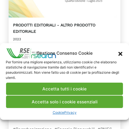
PRODOTTI EDITORIALI
ALTRO PRODOTTO
EDITORIALE
2023
La quarta edizione del “Libro
Gestione Consenso Cookie
Bianco sulle Pompe di Calore”
Per fornire una migliore esperienza, utilizziamo cookie che elaborano
statistiche di navigazione tramite dati non identificativi e
A firma di RSE il X capitolo: il punto del
pseudonimizzati. Non viene fatto uso di cookie per la profilazione degli
utenti.
Capogruppo di ricerca “Efficienza Energetica”
Marco Borgarello e di Lorenzo Croci,
Accetta tutti i cookie
Francesca Talamo, Ennio Brugnetti,
Francesco D’Oria e Stefano Sabbatini del
Accetta solo i cookie essenziali
Dipartimento Sviluppo Sistemi Energetici.
Cookie
Privacy
DECISORI
INDUSTRIA
PRESS & MEDIA
RICERCA