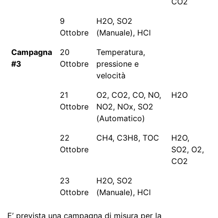
CO2
9
H2O, SO2
Ottobre
(Manuale), HCl
Campagna
20
Temperatura,
#3
Ottobre
pressione e
velocità
21
O2, CO2, CO, NO,
H2O
Ottobre
NO2, NOx, SO2
(Automatico)
22
CH4, C3H8, TOC
H2O,
Ottobre
SO2, O2,
CO2
23
H2O, SO2
Ottobre
(Manuale), HCl
E’ prevista una campagna di misura per la