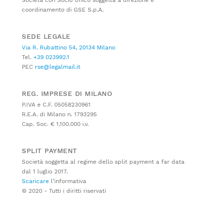
Società con Socio Unico soggetta a direzione e
coordinamento di GSE S.p.A.
SEDE LEGALE
Via R. Rubattino 54, 20134 Milano
Tel.
+39 023992.1
PEC
rse@legalmail.it
REG. IMPRESE DI MILANO
P.IVA e C.F. 05058230961
R.E.A. di Milano n. 1793295
Cap. Soc. € 1.100.000 i.v.
SPLIT PAYMENT
Società soggetta al regime dello split payment a far data
dal 1 luglio 2017.
Scaricare
l’informativa
© 2020 - Tutti i diritti riservati