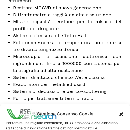
strumenti.
Reattore MOCVD di nuova generazione
Diffrattometro a raggi X ad alta risoluzione
Misure capacità tensione per la misura del
profilo del drogante
Sistema di misura di effetto Hall
Fotoluminescenza a temperatura ambiente a
tre diverse lunghezze d’onda
Microscopio a scansione elettronica con
ingrandimenti fino a 1000000 con sistema per
la litografia ad alta risoluzione
Sistemi di attacco chimico Wet e plasma
Evaporatori per metalli ed ossidi
Sistema di deposizione per co-sputtering
Forno per trattamenti termici rapidi
Misure di efficienza quantica per celle a
Multigiunzione
Gestione Consenso Cookie
Misure di riflettività
Per fornire una migliore esperienza, utilizziamo cookie che elaborano
Misure curve IV al simulatore solare in
statistiche di navigazione tramite dati non identificativi e