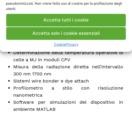
concentrazione fino a 5000 soli
pseudonimizzati. Non viene fatto uso di cookie per la profilazione degli
utenti.
Misura dei coefficienti di temperatura
Misure caratteristiche IV al buio
Accetta tutti i cookie
Misura caratteristica IV outdoor di moduli CPV
Misura 2D dell’angolo di accettazione del
Accetta solo i cookie essenziali
modulo CPV
Cookie
Privacy
Misure di mismatch termottico
Determinazione della temperatura operative di
celle a MJ in moduli CPV
Misura della radiazione diretta nell’intervallo
300 nm 1700 nm
Sistemi wire bonder e dye attach
Profilometro a stilo con risoluzione
nanometrica
Software per simulazioni del dispositivo in
ambiente MATLAB