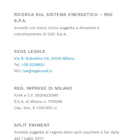
RICERCA SUL SISTEMA ENERGETICO – RSE
S.P.A.
Società con Socio Unico soggetta a direzione e
coordinamento di GSE S.p.A.
SEDE LEGALE
Via R. Rubattino 54, 20134 Milano
Tel.
+39 023992.1
PEC
rse@legalmail.it
REG. IMPRESE DI MILANO
P.IVA e C.F. 05058230961
R.E.A. di Milano n. 1793295
Cap. Soc. € 1.100.000 i.v.
SPLIT PAYMENT
Società soggetta al regime dello split payment a far data
dal 1 luglio 2017.