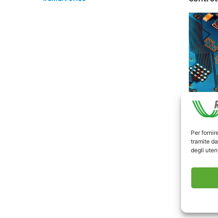
Per fornir
tramite da
degli utent
Inoltre
dell’en
per coor