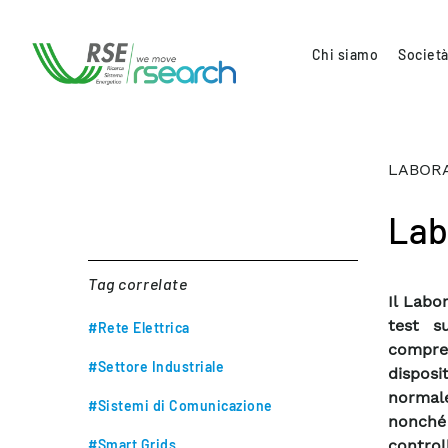
Chi siamo
Società
LABORA
Lab
Tag correlate
Il Labo
test su
#Rete Elettrica
compre
#Settore Industriale
disposi
normal
#Sistemi di Comunicazione
nonché 
#Smart Grids
control