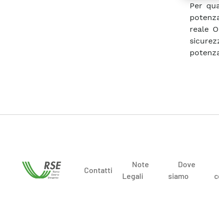
Per qua
potenza
reale O
sicurez
potenza
Note
Dove
Contatti
Legali
siamo
c