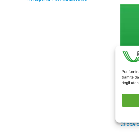
Per fornir
tramite da
degli utent
ANSA, 
Clicca q