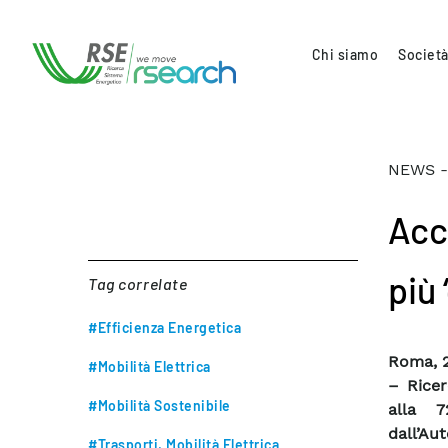
Chi siamo
Società
NEWS -
Acc
più 
Tag correlate
#Efficienza Energetica
Roma, 2
#Mobilità Elettrica
– Ricer
#Mobilità Sostenibile
alla 7
dall’Aut
#Trasporti, Mobilità Elettrica