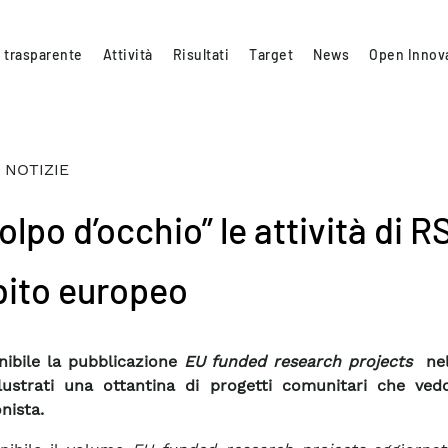
 trasparente
Attività
Risultati
Target
News
Open Innov
 NOTIZIE
olpo d’occhio” le attività di R
ito europeo
nibile la pubblicazione
EU funded research projects
nel
lustrati una ottantina di progetti comunitari che ve
nista.