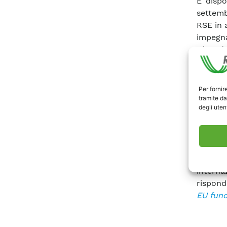
È dispo
settemb
RSE in 
impegn
closed 
nostra 
utilizza
Questo 
Per fornir
partner
tramite da
degli utent
amminis
Il valo
sinteti
colpo d
potenzi
interna
risponde
EU fund