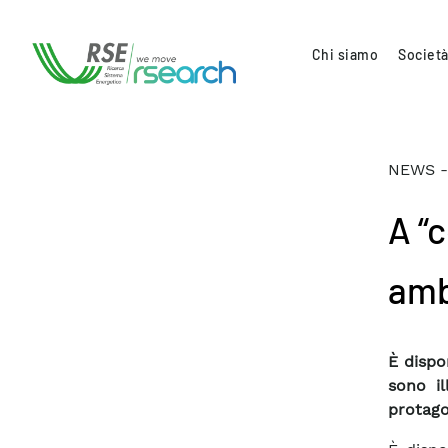
Chi siamo
Società
NEWS -
A “c
amb
È dispo
sono il
protago