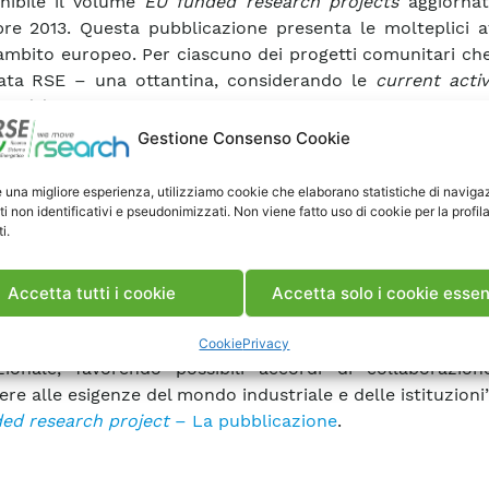
nibile il volume
EU funded research projects
aggiornat
re 2013. Questa pubblicazione presenta le molteplici at
ambito europeo. Per ciascuno dei progetti comunitari ch
ata RSE – una ottantina, considerando le
current activ
activity
– sono spiegati nel dettaglio i contenuti, il ru
struttura di ricerca, gli obiettivi, le partnership e le
Gestione Consenso Cookie
te.
prodotto editoriale si rivolge a una platea piuttosto a
e una migliore esperienza, utilizziamo cookie che elaborano statistiche di naviga
 potenziali di RSE (soggetti industriali, piccole e medie
ti non identificativi e pseudonimizzati. Non viene fatto uso di cookie per la profil
i.
trazioni pubbliche, valutatori della Ricerca di Sistema, e
re aggiunto della pubblicazione EU funded research projec
zzato da Lauro Pollachini, responsabile dei progetti eu
Accetta tutti i cookie
Accetta solo i cookie essen
’occhio si rende disponibile in un’unica raccolta l’insi
ali capacità ed aree di competenza di RSE, di assoluta 
Cookie
Privacy
zionale, favorendo possibili accordi di collaborazion
re alle esigenze del mondo industriale e delle istituzioni”
ed research project
– La pubblicazione
.