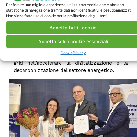
“Artificial Intelligence for Smart Grid”. Durante
Per fornire una migliore esperienza, utilizziamo cookie che elaborano
statistiche di navigazione tramite dati non identificativi e pseudonimizzati.
la cerimonia, organizzata da ISGAN il 21 luglio
Non viene fatto uso di cookie per la profilazione degli utenti.
con il supporto della Global Smart Energy
Federation (GSEF), Luciano Martini e Reji
Accetta tutti i cookie
Kumar Pillai hanno premiato quattro rilevanti
progetti nell’ambito dell’intelligenza artificiale
Accetta solo i cookie essenziali
(AI) ed hanno evidenziato il ruolo
Cookie
Privacy
fondamentale delle tecnologie AI per le smart
grid nell’accelerare la digitalizzazione e la
decarbonizzazione del settore energetico.