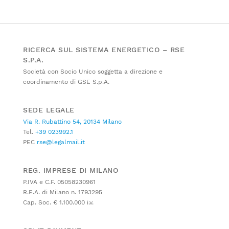
RICERCA SUL SISTEMA ENERGETICO – RSE
S.P.A.
Società con Socio Unico soggetta a direzione e
coordinamento di GSE S.p.A.
SEDE LEGALE
Via R. Rubattino 54, 20134 Milano
Tel.
+39 023992.1
PEC
rse@legalmail.it
REG. IMPRESE DI MILANO
P.IVA e C.F. 05058230961
R.E.A. di Milano n. 1793295
Cap. Soc. € 1.100.000 i.v.