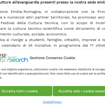
rutture all’avanguardia presenti presso la nostra sede emil
ione Emilia-Romagna, in collaborazione con la Prov
a e numerosi altri partner territoriali, ha promosso anc
 Festival della Cultura tecnica, con lo scopo di incen
zare la cultura tecnico-scientifica come strumento di c
mento culturale, sociale, economico.
tiva si rivolge a studenti, famiglie, cittadini, imprese e is
calendario di 34 iniziative, in programma dal 17 ottob
, utili a valorizzare i percorsi scolastici, formativi e prof
to tecnico-scientifico e, più in generale, dare spazio all
Gestione Consenso Cookie
re e alle connessioni virtuose tra il fare e il pensare.
e RSE di Piacenza ha partecipato sabato 26 ottobr
e una migliore esperienza, utilizziamo cookie che elaborano statistiche di naviga
iva aprendo a visite guidate i propri laboratori facenti 
ti non identificativi e pseudonimizzati. Non viene fatto uso di cookie per la profil
i.
di ricerca
Fotovoltaico a Concentrazione
e
Materiali per 
 le numerose presentazioni effettuate in sala riunioni e 
 ai laboratori, oltre 60 visitatori hanno avuto modo di a
Accetta tutti i cookie
Accetta solo i cookie essen
ate competenze, le importanti attività di ricerca svo
rutture all’avanguardia presenti presso la sede RSE di Piac
Cookie
Privacy