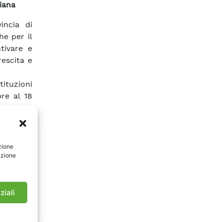
iana
incia di
he per il
tivare e
rescita e
tituzioni
re al 18
essionali
’arte del
e a tale
zione
parte dei
azione
l’energia
.
le visite
pprezzare
ziali
lte e le
enza.