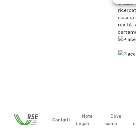
Grazie
ricerca
ciascun
realtà 
certame
Note
Dove
Contatti
Legali
siamo
c