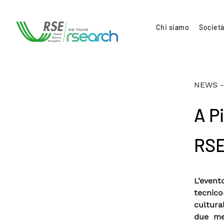
Chi siamo
Società
NEWS -
A Pi
RSE 
L’event
tecnic
cultura
due mes