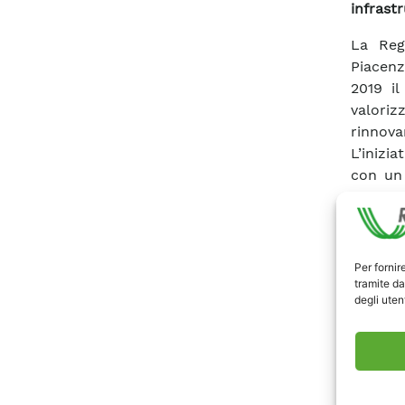
infrast
La Reg
Piacenz
2019 il
valoriz
rinnova
L’inizia
con un 
dicembre
in ambi
saper fa
La Sed
Per fornir
iniziat
tramite da
degli utent
gruppi 
Durante
guidate
le elev
infrast