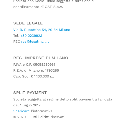
Società con Socio Unico soggetta a direzione e
coordinamento di GSE S.p.A.
SEDE LEGALE
Via R. Rubattino 54, 20134 Milano
Tel.
+39 023992.1
PEC
rse@legalmail.it
REG. IMPRESE DI MILANO
P.IVA e C.F. 05058230961
R.E.A. di Milano n. 1793295
Cap. Soc. € 1.100.000 i.v.
SPLIT PAYMENT
Società soggetta al regime dello split payment a far data
dal 1 luglio 2017.
Scaricare
l’informativa
© 2020 - Tutti i diritti riservati