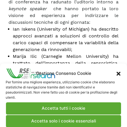
di conferenza ha radunato l’uditorio intorno a
keynote speaker
che hanno portato la loro
visione ed esperienza per indirizzare le
discussioni tecniche di ogni giornata:
Ian Iskens (University of Michigan) ha descritto
approcci avanzati a soluzioni di controllo del
carico capaci di compensare la variabilità della
generazione da rinnovabili;
Marija Ilic (Carnegie Mellon University) ha
trattato dell’importanza della sensoristica,
della stima dello stato e delle comunicazioni
Gestione Consenso Cookie
nei sistemi elettrici del futuro;
Per fornire una migliore esperienza, utilizziamo cookie che elaborano
Patricia Arsene (CE) ha discusso della visione
statistiche di navigazione tramite dati non identificativi e
della Commissione Europea per un sistema
pseudonimizzati. Non viene fatto uso di cookie per la profilazione degli
energetico integrato nel quale il ruolo dell’ICT,
utenti.
della sicurezza informatica, dell’analisi dei dati
Accetta tutti i cookie
si farà sempre più importante.
Accetta solo i cookie essenziali
Il pieno successo dell’iniziativa ha permesso di