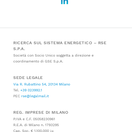
RICERCA SUL SISTEMA ENERGETICO – RSE
S.P.A.
Società con Socio Unico soggetta a direzione e
coordinamento di GSE S.p.A.
SEDE LEGALE
Via R. Rubattino 54, 20134 Milano
Tel.
+39 023992.1
PEC
rse@legalmail.it
REG. IMPRESE DI MILANO
P.IVA e C.F. 05058230961
R.E.A. di Milano n. 1793295
Cap. Soc. € 1.100.000 i.v.