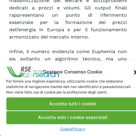
massimizzazione del welfare e sottoproblemi
dedicati a prezzi e volumi. Gli output finali
rappresentano un punto di riferimento
essenziale per la formazione dei prezzi
dell’energia in Europa e per il funzionamento
armonizzato del mercato interno.
Infine, il numero evidenzia come Euphemia non
sia soltanto un algoritmo tecnico, ma uno
strumento strategico per la costruzione di un
Gestione Consenso Cookie
mercato elettrico europeo integrato, capace di
favorire efficienza, trasparenza e sicurezza degli
Per fornire una migliore esperienza, utilizziamo cookie che elaborano
statistiche di navigazione tramite dati non identificativi e pseudonimizzati.
approvvigionamenti.
Non viene fatto uso di cookie per la profilazione degli utenti.
Accetta tutti i cookie
Accetta solo i cookie essenziali
Cookie
Privacy