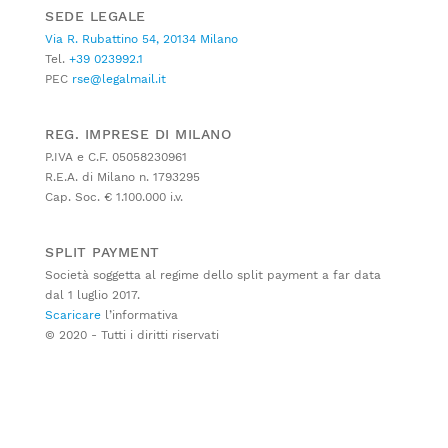
SEDE LEGALE
Via R. Rubattino 54, 20134 Milano
Tel.
+39 023992.1
PEC
rse@legalmail.it
REG. IMPRESE DI MILANO
P.IVA e C.F. 05058230961
R.E.A. di Milano n. 1793295
Cap. Soc. € 1.100.000 i.v.
SPLIT PAYMENT
Società soggetta al regime dello split payment a far data
dal 1 luglio 2017.
Scaricare
l’informativa
© 2020 - Tutti i diritti riservati