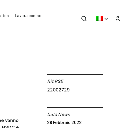
ation
Lavora con noi
Rif.RSE​
22002729
Data News
che vanno
28 Febbraio 2022
na HVDC e