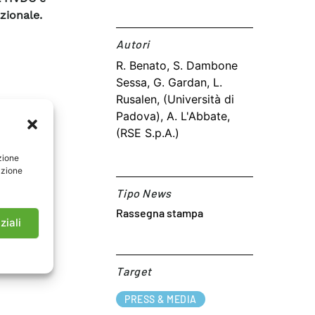
azionale.
Autori​
R. Benato, S. Dambone
Sessa, G. Gardan, L.
Rusalen, (Università di
Padova), A. L'Abbate,
(RSE S.p.A.)
zione
azione
Tipo News
Rassegna stampa
ziali
g. 59-67
Target​
PRESS & MEDIA