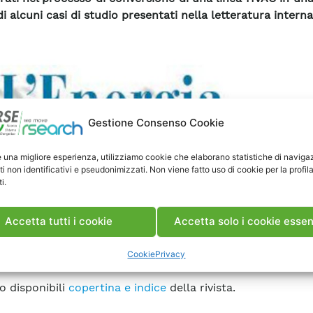
di alcuni casi di studio presentati nella letteratura intern
Gestione Consenso Cookie
e una migliore esperienza, utilizziamo cookie che elaborano statistiche di naviga
ti non identificativi e pseudonimizzati. Non viene fatto uso di cookie per la profil
i.
Accetta tutti i cookie
Accetta solo i cookie essen
to sulla rivista L’Energia Elettrica N. 1, Vol. 99 -2022, pag
Cookie
Privacy
o disponibili
copertina e indice
della rivista.