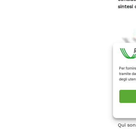
sintesi 
Per fornir
tramite da
degli utent
Pubblica
Qui son