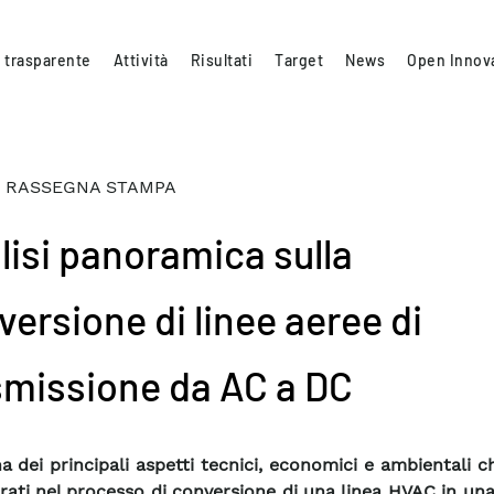
 trasparente
Attività
Risultati
Target
News
Open Innov
 RASSEGNA STAMPA
lisi panoramica sulla
versione di linee aeree di
smissione da AC a DC
a dei principali aspetti tecnici, economici e ambientali 
rati nel processo di conversione di una linea HVAC in u