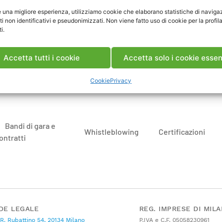
gazine, 10 Aprile 2017
e una migliore esperienza, utilizziamo cookie che elaborano statistiche di naviga
ti non identificativi e pseudonimizzati. Non viene fatto uso di cookie per la profil
ui per scaricare l’articolo
i.
Accetta tutti i cookie
Accetta solo i cookie essen
Cookie
Privacy
Bandi di gara e
Whistleblowing
Certificazioni
ontratti
DE LEGALE
REG. IMPRESE DI MIL
 R. Rubattino 54, 20134 Milano
P.IVA e C.F. 05058230961