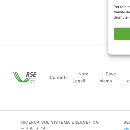
EnergMa
Per fornir
tramite da
Clicca q
degli utent
Note
Dove
Contatti
Legali
siamo
c
RICERCA SUL SISTEMA ENERGETICO
SE
– RSE S.P.A.
Via