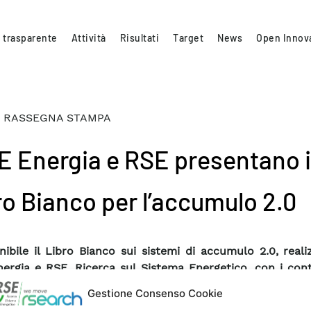
 trasparente
Attività
Risultati
Target
News
Open Innov
 RASSEGNA STAMPA
E Energia e RSE presentano i
ro Bianco per l’accumulo 2.0
nibile il Libro Bianco sui sistemi di accumulo 2.0, real
ergia e RSE, Ricerca sul Sistema Energetico, con i cont
oduzione, EGP e il PoLiMi.
Gestione Consenso Cookie