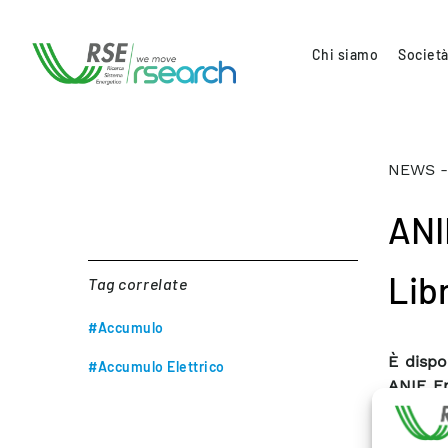
Chi siamo
Società
NEWS -
ANI
Lib
Tag correlate
#Accumulo
È dispo
#Accumulo Elettrico
ANIE En
Enel Pr