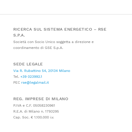
RICERCA SUL SISTEMA ENERGETICO – RSE
S.P.A.
Società con Socio Unico soggetta a direzione e
coordinamento di GSE S.p.A.
SEDE LEGALE
Via R. Rubattino 54, 20134 Milano
Tel.
+39 023992.1
PEC
rse@legalmail.it
REG. IMPRESE DI MILANO
P.IVA e C.F. 05058230961
R.E.A. di Milano n. 1793295
Cap. Soc. € 1.100.000 i.v.