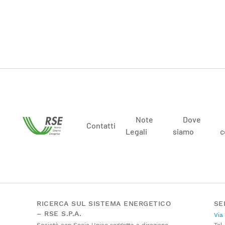
Note
Dove
Contatti
Legali
siamo
c
RICERCA SUL SISTEMA ENERGETICO
SE
– RSE S.P.A.
Via
Società con Socio Unico soggetta a direzione
Tel.