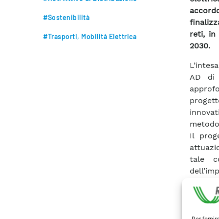
accordo
#Sostenibilità
finaliz
reti, i
#Trasporti, Mobilità Elettrica
2030.
L’intesa
AD di 
approfo
progett
innovat
metodolo
Il pro
attuazi
tale c
dell’imp
quadro 
indicat
“L’evol
affron
Per fornir