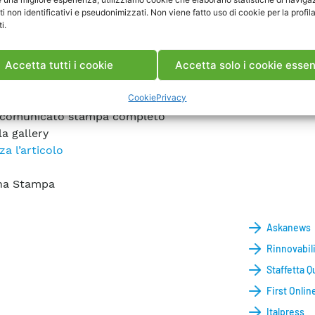
ti non identificativi e pseudonimizzati. Non viene fatto uso di cookie per la profil
mento che il nostro Paese è chiamato a compiere in o
i.
nizzazione. La sinergia con Areti si pone in questa direz
po di individuare soluzioni tecnologiche compatibil
Accetta tutti i cookie
Accetta solo i cookie essen
e operative, di innovazione e di sostenibilità della r
ntato
Maurizio Delfanti
.
Cookie
Privacy
 comunicato stampa completo
la gallery
za l’articolo
na Stampa
Askanews
Rinnovabili
Staffetta Q
First Onlin
Italpress