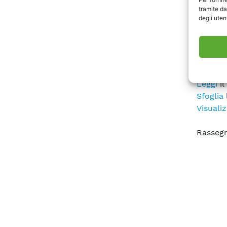
tramite da
cambia
degli utent
decarbo
lo sco
esigenz
comme
Leggi
il
Sfoglia
Visualiz
Rasseg