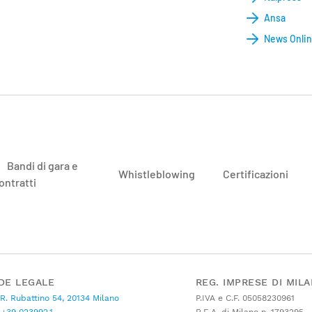
Ansa
News Onli
Bandi di gara e
Whistleblowing
Certificazioni
ontratti
DE LEGALE
REG. IMPRESE DI MIL
 R. Rubattino 54, 20134 Milano
P.IVA e C.F. 05058230961
+39 023992.1
R.E.A. di Milano n. 1793295