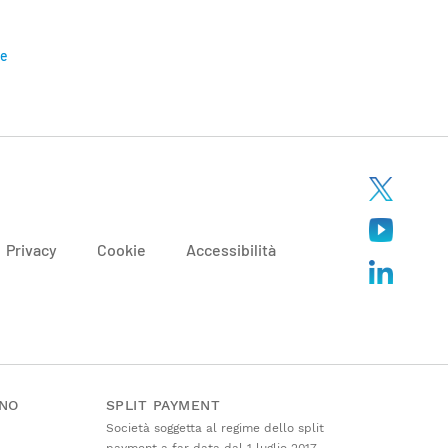
ne
Privacy
Cookie
Accessibilità
ANO
SPLIT PAYMENT
Società soggetta al regime dello split
payment a far data dal 1 luglio 2017.