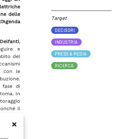
lettriche
ne delle
Target​
ll’Agenda
DECISORI
Delfanti
,
INDUSTRIA
guire e
PRESS & MEDIA
mbito del
ccanismi
RICERCA
ia con le
ibuzione.
 fase di
 Roma. In
oraggio
nonché il
adeguati
lia dovrà
nario di
zione