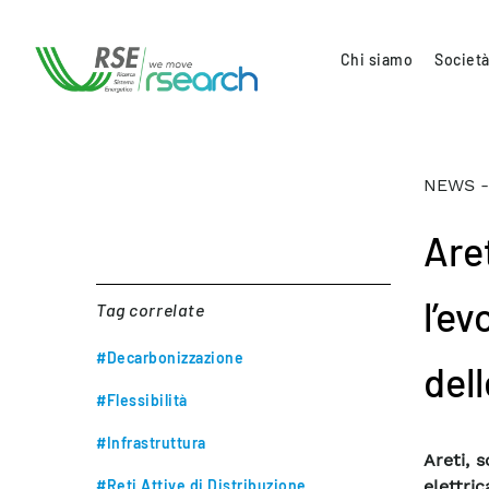
Chi siamo
Società
NEWS -
Are
l’e
Tag correlate
#Decarbonizzazione
dell
#Flessibilità
#Infrastruttura
Areti, 
#Reti Attive di Distribuzione
elettri