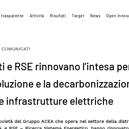
 trasparente
Attività
Risultati
Target
News
Open Innov
 COMUNICATI
ti e RSE rinnovano l’intesa pe
voluzione e la decarbonizzazio
e infrastrutture elettriche
società del Gruppo ACEA che opera nel settore della dist
ca, e RSE – Ricerca Sistema Energetico, hanno rinnovato