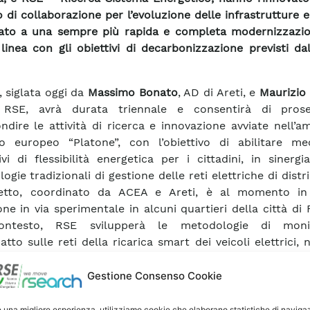
 di collaborazione per l’evoluzione delle infrastrutture e
zato a una sempre più rapida e completa modernizzazio
n linea con gli obiettivi di decarbonizzazione previsti da
, siglata oggi da
Massimo Bonato
, AD di Areti, e
Maurizio 
RSE, avrà durata triennale e consentirà di prose
ndire le attività di ricerca e innovazione avviate nell’a
o europeo “Platone”, con l’obiettivo di abilitare me
ivi di flessibilità energetica per i cittadini, in sinerg
gie tradizionali di gestione delle reti elettriche di distr
getto, coordinato da ACEA e Areti, è al momento in
one in via sperimentale in alcuni quartieri della città di
ontesto, RSE svilupperà le metodologie di monit
atto sulle reti della ricarica smart dei veicoli elettrici, 
di sostenibilità regolatoria ed economica, sviluppando 
ori tecnico-economici.
Gestione Consenso Cookie
uzione verso la mobilità elettrica è un percorso che l’Ita
tare con convinzione, inserendosi nel più ampio sce
e una migliore esperienza, utilizziamo cookie che elaborano statistiche di naviga