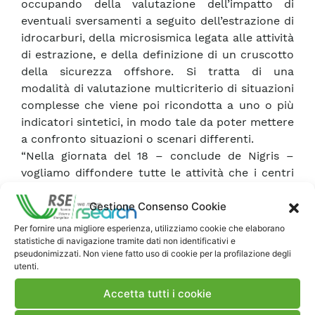
occupando della valutazione dell’impatto di
eventuali sversamenti a seguito dell’estrazione di
idrocarburi, della microsismica legata alle attività
di estrazione, e della definizione di un cruscotto
della sicurezza offshore. Si tratta di una
modalità di valutazione multicriterio di situazioni
complesse che viene poi ricondotta a uno o più
indicatori sintetici, in modo tale da poter mettere
a confronto situazioni o scenari differenti.
“Nella giornata del 18 – conclude de Nigris –
vogliamo diffondere tutte le attività che i centri
di ricerca (non solo RSE…) coinvolti in questa
Gestione Consenso Cookie
iniziativa stanno conducendo e i risultati fin qui
conseguiti, dimostrando quanto la
Per fornire una migliore esperienza, utilizziamo cookie che elaborano
comunicazione stessa possa diventare
statistiche di navigazione tramite dati non identificativi e
pseudonimizzati. Non viene fatto uso di cookie per la profilazione degli
innovativa”.
utenti.
Riassunto in uno slogan? Innovare nella
comunicazione dell’innovazione.
Accetta tutti i cookie
Ambrosianeum Fondazione Culturale