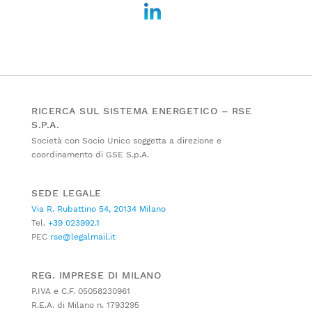
RICERCA SUL SISTEMA ENERGETICO – RSE
S.P.A.
Società con Socio Unico soggetta a direzione e
coordinamento di GSE S.p.A.
SEDE LEGALE
Via R. Rubattino 54, 20134 Milano
Tel.
+39 023992.1
PEC
rse@legalmail.it
REG. IMPRESE DI MILANO
P.IVA e C.F. 05058230961
R.E.A. di Milano n. 1793295