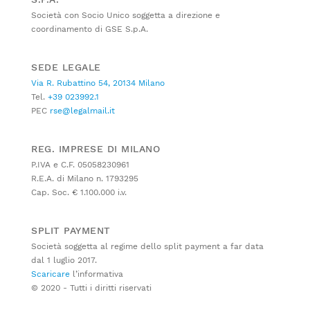
Società con Socio Unico soggetta a direzione e
coordinamento di GSE S.p.A.
SEDE LEGALE
Via R. Rubattino 54, 20134 Milano
Tel.
+39 023992.1
PEC
rse@legalmail.it
REG. IMPRESE DI MILANO
P.IVA e C.F. 05058230961
R.E.A. di Milano n. 1793295
Cap. Soc. € 1.100.000 i.v.
SPLIT PAYMENT
Società soggetta al regime dello split payment a far data
dal 1 luglio 2017.
Scaricare
l’informativa
© 2020 - Tutti i diritti riservati