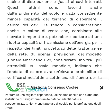
cabine di distribuzione e guasti ai cavi interrati.
Questi ultimi sono favoriti anche
dall’inaridimento del suolo e dalla conseguente
minore capacità del terreno di disperdere il
calore dei cavi. Da tenere in considerazione
anche le calme di vento che, combinate alle
elevate temperature, potrebbero portare ad una
ridotta capacità di trasmissione dell’energia per il
rispetto dei limiti progettuali delle tratte aeree
della rete. Gli scenari previsionali del modello
globale americano FV3, considerato uno tra i più
attendibili su scala mondiale, indicano che
l’ondata di calore avrà un’elevata probabilità di
verificarsi nell’ultima settimana di giugno per la
formazione di un robusto anticiclone tra il
Gestione Consenso Cookie
Mediterraneo e il Nord Africa che piloterà masse
d’aria roventi sull’Italia. La mappa in Fig.1 riporta i
Per fornire una migliore esperienza, utilizziamo cookie che elaborano
statistiche di navigazione tramite dati non identificativi e
valori massimi di temperatura previsti per l’Italia
pseudonimizzati. Non viene fatto uso di cookie per la profilazione degli
durante l’apice dell’ondata di calore il giorno 28
utenti.