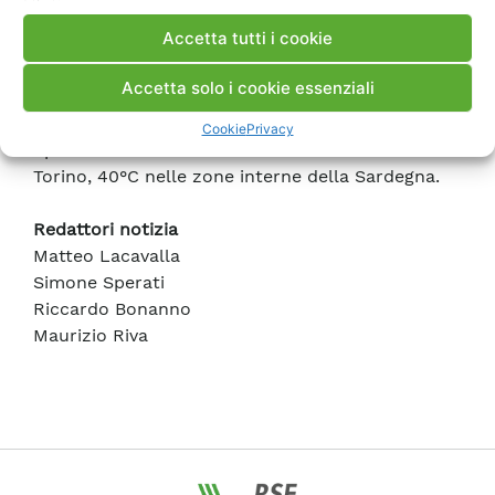
di giugno.
Accetta tutti i cookie
Fig.1 – Temperatura massima prevista dal
Accetta solo i cookie essenziali
modello FV3 per il 28 giugno. In colorazione viola
le aree italiane con temperature superiori a 36°C.
Cookie
Privacy
Spiccano i valori di 37°C sulla città di Milano e
Torino, 40°C nelle zone interne della Sardegna.
Redattori notizia
Matteo Lacavalla
Simone Sperati
Riccardo Bonanno
Maurizio Riva