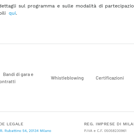
 dettagli sul programma e sulle modalità di partecipazi
bili
qui
.
Bandi di gara e
Whistleblowing
Certificazioni
ontratti
DE LEGALE
REG. IMPRESE DI MIL
 R. Rubattino 54, 20134 Milano
P.IVA e C.F. 05058230961