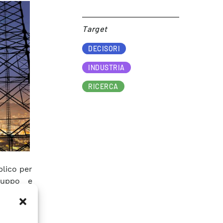
Target​
DECISORI
INDUSTRIA
RICERCA
blico per
iluppo e
ttuazione