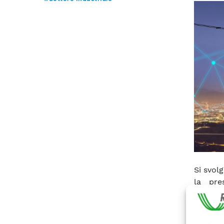
Si svolg
la pre
innova
del
Decr