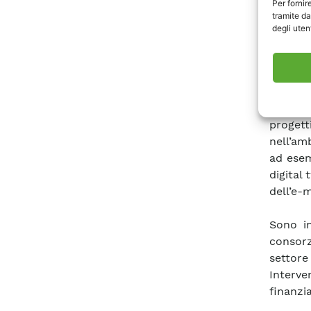
Per fornir
Nell’o
tramite da
dell’Av
degli utent
digital
condizi
attesi e
Il prov
progett
nell’amb
ad esemp
digital 
dell’e-m
Sono in
consorz
settore 
Interve
finanzi