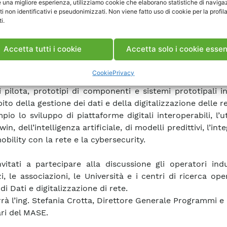
e una migliore esperienza, utilizziamo cookie che elaborano statistiche di naviga
ccasione saranno approfonditi obiettivi e principi 
ti non identificativi e pseudonimizzati. Non viene fatto uso di cookie per la profil
viso Pubblico e del relativo Disciplinare Tecnico dedicato 
i.
izzazione di rete”
illustrandone le principali oppo
oni e regole di partecipazione, ambito di applicazione, 
Accetta tutti i cookie
Accetta solo i cookie essen
 premialità di selezione.
Cookie
Privacy
vedimento assegna risorse significative per la realizza
i pilota, prototipi di componenti e sistemi prototipali in
ito della gestione dei dati e della digitalizzazione delle r
io lo sviluppo di piattaforme digitali interoperabili, l’ut
twin, dell’intelligenza artificiale, di modelli predittivi, l’in
obility con la rete e la cybersecurity.
vitati a partecipare alla discussione gli operatori indus
i, le associazioni, le Università e i centri di ricerca ope
di Dati e digitalizzazione di rete.
rrà l’ing. Stefania Crotta, Direttore Generale Programmi e 
ari del MASE.