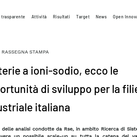
 trasparente
Attività
Risultati
Target
News
Open Innov
 RASSEGNA STAMPA
erie a ioni-sodio, ecco le
rtunità di sviluppo per la fili
striale italiana
ti delle analisi condotte da Rse, in ambito Ricerca di Sis
vere un possibile scale-up su tutta la catena del va