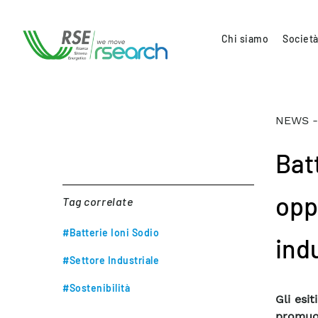
Chi siamo
Società
NEWS -
Batt
oppo
Tag correlate
#Batterie Ioni Sodio
indu
#Settore Industriale
#Sostenibilità
Gli esi
promuo