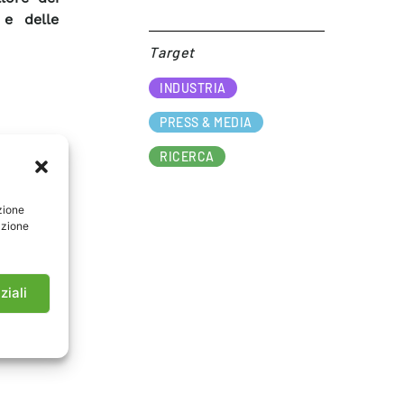
 e delle
Target​
INDUSTRIA
PRESS & MEDIA
RICERCA
zione
azione
ziali