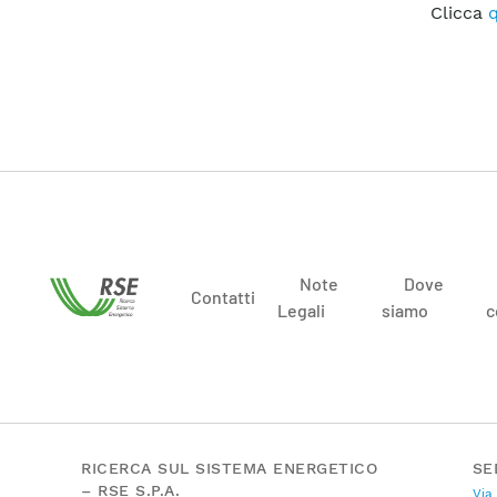
Clicca
q
Note
Dove
Contatti
Legali
siamo
c
RICERCA SUL SISTEMA ENERGETICO
SE
– RSE S.P.A.
Via