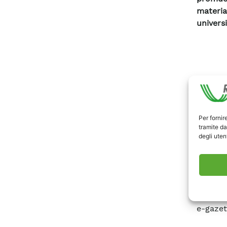
materia
universi
Per fornir
tramite da
degli utent
e-gazet