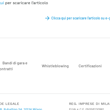
ui
per scaricare l’articolo
Clicca qui per scaricare l’articolo su e-
Bandi di gara e
Whistleblowing
Certificazioni
ontratti
DE LEGALE
REG. IMPRESE DI MIL
 R. Rubattino 54, 20134 Milano
P.IVA e C.F. 05058230961