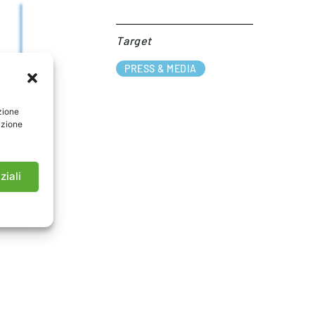
Target​
PRESS & MEDIA
zione
azione
ziali