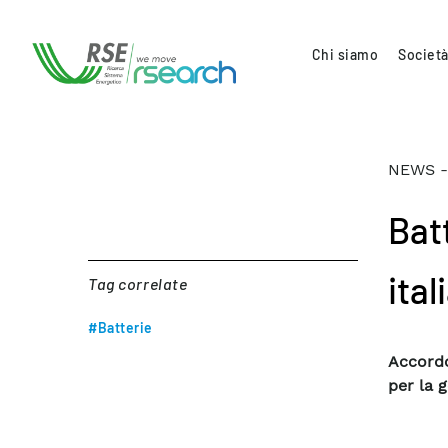
Chi siamo
Società
NEWS -
Batt
ital
Tag correlate
#Batterie
Accordo
per la g