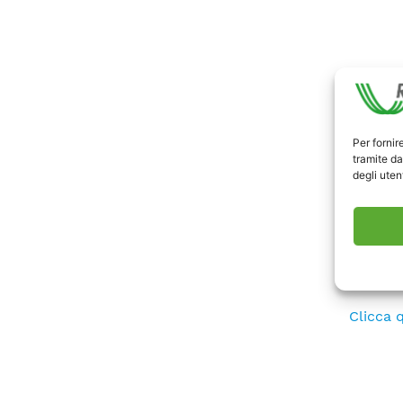
Per fornir
tramite da
degli utent
Res Mag
Clicca q