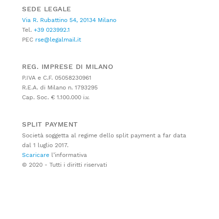
SEDE LEGALE
Via R. Rubattino 54, 20134 Milano
Tel.
+39 023992.1
PEC
rse@legalmail.it
REG. IMPRESE DI MILANO
P.IVA e C.F. 05058230961
R.E.A. di Milano n. 1793295
Cap. Soc. € 1.100.000 i.v.
SPLIT PAYMENT
Società soggetta al regime dello split payment a far data
dal 1 luglio 2017.
Scaricare
l’informativa
© 2020 - Tutti i diritti riservati