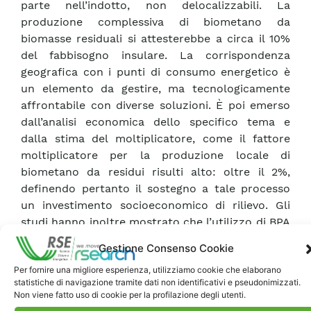
parte nell’indotto, non delocalizzabili. La
produzione complessiva di biometano da
biomasse residuali si attesterebbe a circa il 10%
del fabbisogno insulare. La corrispondenza
geografica con i punti di consumo energetico è
un elemento da gestire, ma tecnologicamente
affrontabile con diverse soluzioni. È poi emerso
dall’analisi economica dello specifico tema e
dalla stima del moltiplicatore, come il fattore
moltiplicatore per la produzione locale di
biometano da residui risulti alto: oltre il 2%,
definendo pertanto il sostegno a tale processo
un investimento socioeconomico di rilievo. Gli
studi hanno inoltre mostrato che l’utilizzo di BPA
(Biomethane Purchase Agreement) tra impianti
Gestione Consenso Cookie
industriali hard to abate locali e consorzi agricoli
Per fornire una migliore esperienza, utilizziamo cookie che elaborano
o forestali locali possano risultare un’ulteriore
statistiche di navigazione tramite dati non identificativi e pseudonimizzati.
interessante opportunità di supporto al
Non viene fatto uso di cookie per la profilazione degli utenti.
comparto agro forestale, portando significativi