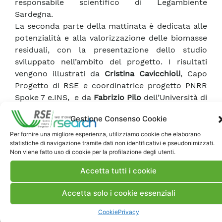
responsabile scientifico di Legambiente
Sardegna.
La seconda parte della mattinata è dedicata alle
potenzialità e alla valorizzazione delle biomasse
residuali, con la presentazione dello studio
sviluppato nell’ambito del progetto. I risultati
vengono illustrati da
Cristina Cavicchioli
, Capo
Progetto di RSE e coordinatrice progetto PNRR
Spoke 7 e.INS, e da
Fabrizio Pilo
dell’Università di
Cagliari, Responsabile scientifico del progetto e
Gestione Consenso Cookie
Prorettore per l’innovazione e il territorio.
Per fornire una migliore esperienza, utilizziamo cookie che elaborano
statistiche di navigazione tramite dati non identificativi e pseudonimizzati.
Clicca qui per consultare il programma.
Non viene fatto uso di cookie per la profilazione degli utenti.
Accetta tutti i cookie
Accetta solo i cookie essenziali
Cookie
Privacy