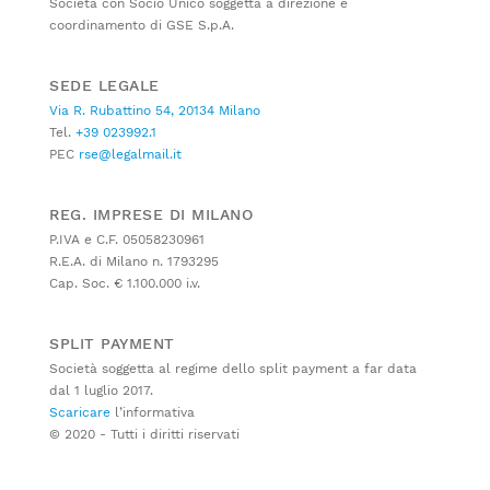
Società con Socio Unico soggetta a direzione e
coordinamento di GSE S.p.A.
SEDE LEGALE
Via R. Rubattino 54, 20134 Milano
Tel.
+39 023992.1
PEC
rse@legalmail.it
REG. IMPRESE DI MILANO
P.IVA e C.F. 05058230961
R.E.A. di Milano n. 1793295
Cap. Soc. € 1.100.000 i.v.
SPLIT PAYMENT
Società soggetta al regime dello split payment a far data
dal 1 luglio 2017.
Scaricare
l’informativa
© 2020 - Tutti i diritti riservati