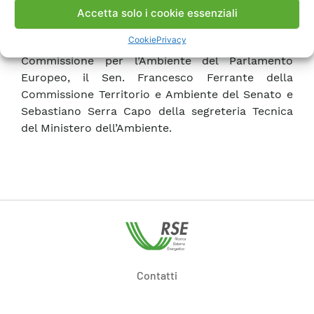
preconcetti e gli stereotipi rispetto alla
Accetta solo i cookie essenziali
costruzione di nuovi impianti.
Cookie
Privacy
Sono intervenuti anche l’On. Vittorio Prodi, della
Commissione per l’Ambiente del Parlamento
Europeo, il Sen. Francesco Ferrante della
Commissione Territorio e Ambiente del Senato e
Sebastiano Serra Capo della segreteria Tecnica
del Ministero dell’Ambiente.
Contatti