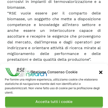
corrosivi in impianti di termovalorizzazione e a
biomasse.
“RSE vuole essere per il comparto delle
biomasse, un soggetto che mette a disposizione
competenze e knowledge all’intero settore e
anche essere un interlocutore capace di
ascoltare e recepire le esigenze che provengono
dal mercato, dall’impresa e dagli operatori per
indirizzare e orientare attività di ricerca mirate al
miglioramento delle performance e delle
prestazioni e della qualità della produzione”.
Presente al convegno l’Assessore Agricoltura e
Foreste della Regione Toscana Salvadori che ha
Gestione Consenso Cookie
ricordato l’apporto svolto in ormai circa 40
Per fornire una migliore esperienza, utilizziamo cookie che elaborano
impianti per calore presenti in regione e
statistiche di navigazione tramite dati non identificativi e
l’impegno dedicato all’ulteriore sviluppo di una
pseudonimizzati. Non viene fatto uso di cookie per la profilazione degli
utenti.
decina di impianti a cogenerazione con filiera
corta e a una campagna di informazione e
Accetta tutti i cookie
sensibilizzazione rivolta ai cittadini per superare i