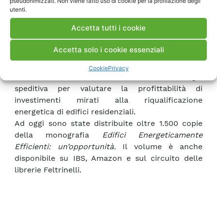
pseudonimizzati. Non viene fatto uso di cookie per la profilazione degli
primo si è già svolto a Milano, lo scorso 24
utenti.
novembre; il prossimo è previsto a Bologna il 28
Accetta tutti i cookie
gennaio 2016.
Infine, la Harley&Dikkinson Finance, società
Accetta solo i cookie essenziali
internazionale di consulenza tecnico finanziaria,
advisory
per fondi di
private equity
, ha chiesto a
Cookie
Privacy
RSE di elaborare e fornire una metodologia
speditiva per valutare la profittabilità di
investimenti mirati alla riqualificazione
energetica di edifici residenziali.
Ad oggi sono state distribuite oltre 1.500 copie
della monografia
Edifici Energeticamente
Efficienti: un’opportunità.
Il volume è anche
disponibile su IBS, Amazon e sul circuito delle
librerie Feltrinelli.