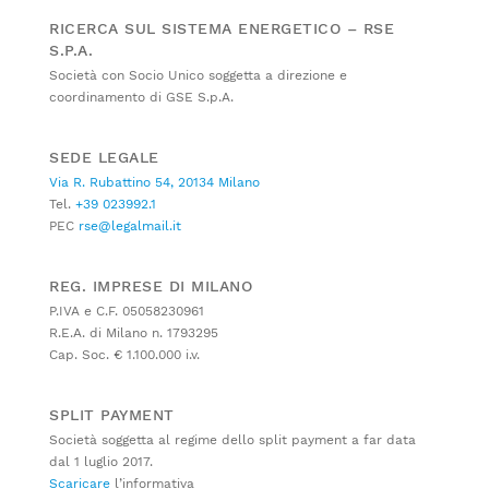
RICERCA SUL SISTEMA ENERGETICO – RSE
S.P.A.
Società con Socio Unico soggetta a direzione e
coordinamento di GSE S.p.A.
SEDE LEGALE
Via R. Rubattino 54, 20134 Milano
Tel.
+39 023992.1
PEC
rse@legalmail.it
REG. IMPRESE DI MILANO
P.IVA e C.F. 05058230961
R.E.A. di Milano n. 1793295
Cap. Soc. € 1.100.000 i.v.
SPLIT PAYMENT
Società soggetta al regime dello split payment a far data
dal 1 luglio 2017.
Scaricare
l’informativa