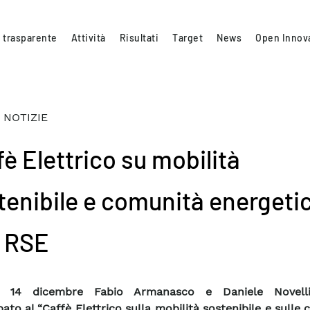
 trasparente
Attività
Risultati
Target
News
Open Innov
 NOTIZIE
è Elettrico su mobilità
tenibile e comunità energeti
 RSE
ì 14 dicembre Fabio Armanasco e Daniele Novell
pato al “Caffè Elettrico sulla mobilità sostenibile e sulle