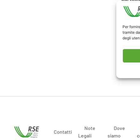
energet
Svilupp
L’inter
Per fornir
tramite da
l’occas
degli utent
parteci
prosume
tempo.
Link ev
Note
Dove
Contatti
Legali
siamo
c