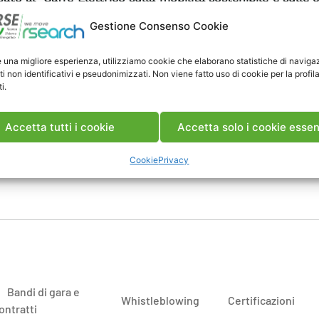
iche” organizzato da CLASS Onlus (Comitato per L’Ambie
Gestione Consenso Cookie
o Sostenibile).
vista guidata dal coordinatore di eMob Camillo Piazza
e una migliore esperienza, utilizziamo cookie che elaborano statistiche di naviga
ti non identificativi e pseudonimizzati. Non viene fatto uso di cookie per la profil
ione per discutere di come i possessori di veicoli elettric
i.
pare alle cosiddette comunità energetiche, diventando 
r di energia elettrica, cioè consumatori e produttori all
Accetta tutti i cookie
Accetta solo i cookie essen
ento
Cookie
Privacy
Bandi di gara e
Whistleblowing
Certificazioni
ontratti