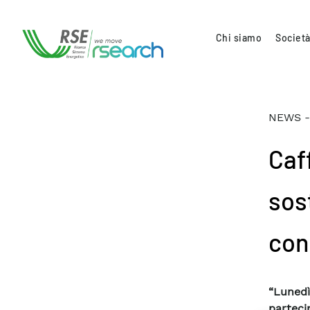
Chi siamo
Società
NEWS -
Caff
sos
con
“Luned
parteci