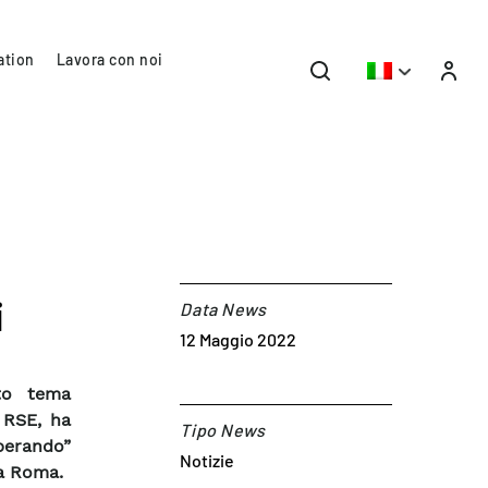
ation
Lavora con noi
i
Data News
12 Maggio 2022
sto tema
 RSE, ha
Tipo News
erando”
Notizie
a Roma.