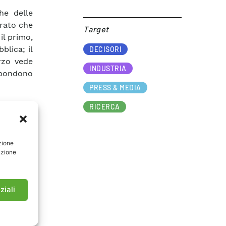
he delle
trato che
Target​
il primo,
blica; il
DECISORI
erzo vede
INDUSTRIA
ispondono
PRESS & MEDIA
RICERCA
zione
azione
ziali