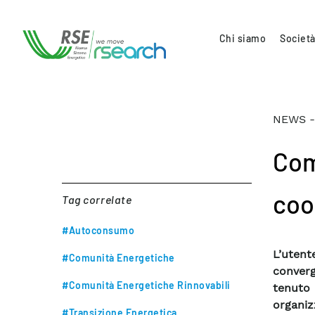
Chi siamo
Società
NEWS -
Com
coo
Tag correlate
#Autoconsumo
L’uten
#Comunità Energetiche
converg
#Comunità Energetiche Rinnovabili
tenuto
organiz
#Transizione Energetica