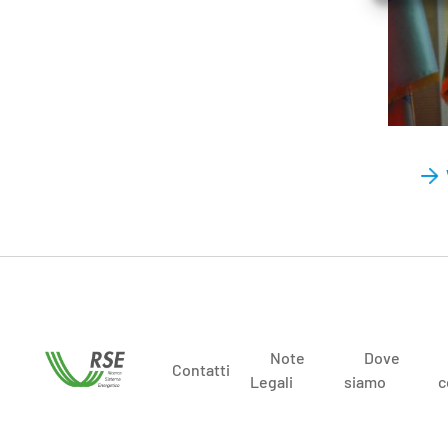
Note
Dove
Contatti
Legali
siamo
c