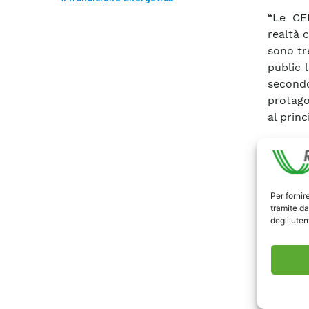
“Le CER
realtà 
sono tre
public 
secondo
protago
al prin
Qui
la l
Per fornir
tramite da
degli utent