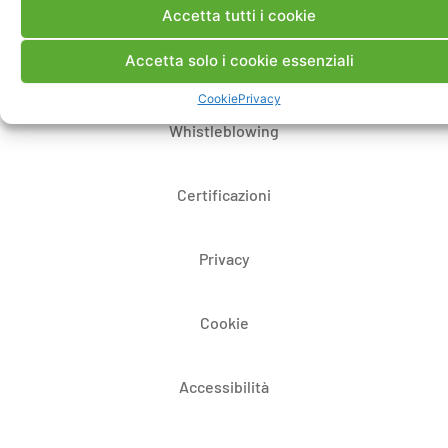
Dove siamo
Accetta tutti i cookie
Accetta solo i cookie essenziali
Bandi di gara e contratti
Cookie
Privacy
Whistleblowing
Certificazioni
Privacy
Cookie
Accessibilità