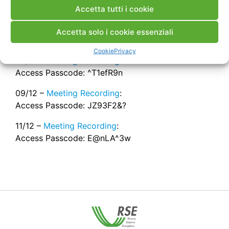
disponibili utilizzando questi indirizzi:
Accetta tutti i cookie
02/12 –
Meeting Recording
:
Accetta solo i cookie essenziali
Access Passcode: 4zeS&A2n
Cookie
Privacy
04/12 –
Meeting Recording
:
Access Passcode: ^T1efR9n
09/12 –
Meeting Recording
:
Access Passcode: JZ93F2&?
11/12 –
Meeting Recording
:
Access Passcode: E@nLA^3w