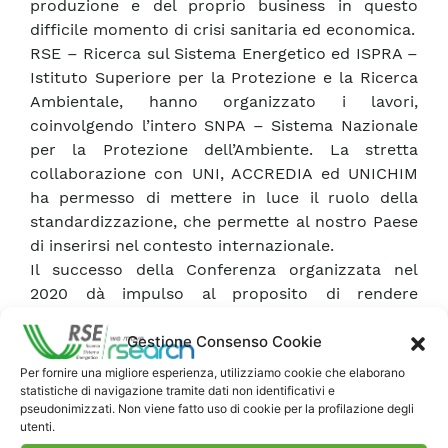
produzione e del proprio business in questo
difficile momento di crisi sanitaria ed economica.
RSE – Ricerca sul Sistema Energetico ed ISPRA –
Istituto Superiore per la Protezione e la Ricerca
Ambientale, hanno organizzato i lavori,
coinvolgendo l’intero SNPA – Sistema Nazionale
per la Protezione dell’Ambiente. La stretta
collaborazione con UNI, ACCREDIA ed UNICHIM
ha permesso di mettere in luce il ruolo della
standardizzazione, che permette al nostro Paese
di inserirsi nel contesto internazionale.
Il successo della Conferenza organizzata nel
2020 dà impulso al proposito di rendere
ricorrente questo appuntamento ripetendolo a
Gestione Consenso Cookie
cadenza annuale per raccogliere gli
aggiornamenti e le novità che si susseguono nella
Per fornire una migliore esperienza, utilizziamo cookie che elaborano
pratica quotidiana con una visione panoramica e
statistiche di navigazione tramite dati non identificativi e
pseudonimizzati. Non viene fatto uso di cookie per la profilazione degli
di sistema.
utenti.
Le registrazioni delle 4 giornate sono comunque