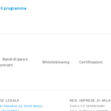
 il programma
Bandi di gara e
Whistleblowing
Certificazioni
ontratti
DE LEGALE
REG. IMPRESE DI MIL
 R. Rubattino 54, 20134 Milano
P.IVA e C.F. 05058230961
+39 023992.1
R.E.A. di Milano n. 1793295