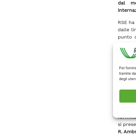
dal mo
interna
RSE ha 
dalle l
punto d
messa a
con i D
per aff
sistema 
Per fornir
A concl
tramite da
degli utent
per il 
possano
corso c
Istituz
prender
forrnitu
si pres
R. Ambr