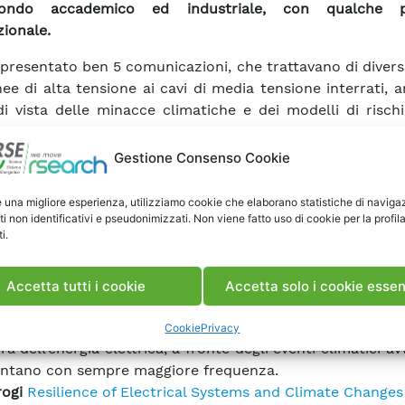
ndo accademico ed industriale, con qualche p
zionale.
presentato ben 5 comunicazioni, che trattavano di diversi
inee di alta tensione ai cavi di media tensione interrati, 
i vista delle minacce climatiche e dei modelli di risch
 punto dei piani di resilienza. La collaborazione con TS
ipartimenti Universitari attivi sul tema è un punto impres
Gestione Consenso Cookie
rontare questo tema che ha grande rilevanza nell’operat
elettrico.
e una migliore esperienza, utilizziamo cookie che elaborano statistiche di naviga
usione della sessione è stata formulata la proposta di 
ti non identificativi e pseudonimizzati. Non viene fatto uso di cookie per la profil
i.
prossimo anno una ulteriore sessione speciale, durante 
 essere presentati i risultati integrati dei numerosi pr
he coinvolgono operatori e centri di ricerca, per forn
Accetta tutti i cookie
Accetta solo i cookie essen
ioni, in primis ARERA e CEI, elementi solidi e concorda
e le decisioni necessarie per garantire la qualità del se
Cookie
Privacy
ra dell’energia elettrica, a fronte degli eventi climatici av
entano con sempre maggiore frequenza.
ogi
Resilience of Electrical Systems and Climate Changes