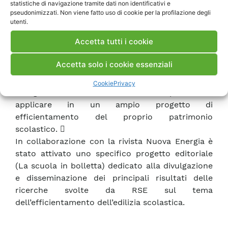
statistiche di navigazione tramite dati non identificativi e
sull’edilizia scolastica. 
pseudonimizzati. Non viene fatto uso di cookie per la profilazione degli
Per supportare la pubblica amministrazione nel
utenti.
definire le priorità e pianificare nel tempo
Accetta tutti i cookie
interventi di efficienza energetica con il miglior
rapporto costi-benefici, RSE ha svolto uno
Accetta solo i cookie essenziali
studio per valutare la sostenibilità di cinque
“pacchetti di interventi di riqualificazione
Cookie
Privacy
energetica”, che il Comune di Roma prevede di
applicare in un ampio progetto di
efficientamento del proprio patrimonio
scolastico. 
In collaborazione con la rivista Nuova Energia è
stato attivato uno specifico progetto editoriale
(La scuola in bolletta) dedicato alla divulgazione
e disseminazione dei principali risultati delle
ricerche svolte da RSE sul tema
dell’efficientamento dell’edilizia scolastica.