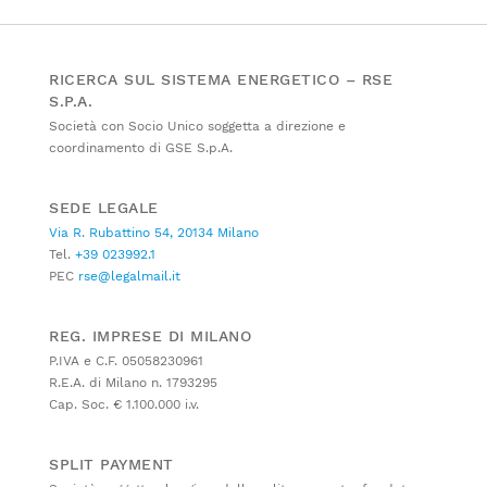
RICERCA SUL SISTEMA ENERGETICO – RSE
S.P.A.
Società con Socio Unico soggetta a direzione e
coordinamento di GSE S.p.A.
SEDE LEGALE
Via R. Rubattino 54, 20134 Milano
Tel.
+39 023992.1
PEC
rse@legalmail.it
REG. IMPRESE DI MILANO
P.IVA e C.F. 05058230961
R.E.A. di Milano n. 1793295
Cap. Soc. € 1.100.000 i.v.
SPLIT PAYMENT