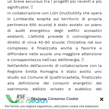
un breve excursus tra i progetti più recenti e più
significativi. 
In collaborazione con LGH (multiutility che opera
in Lombardia eospita sul territorio di propria
pertinenza 650 scuole) è stato avviato un piano
di audit energetico degli edifici scolastici
esistenti. L’attività prevede il coinvolgimento
diretto di circa 40-60 scuole; l’iniziativa nel suo
complesso è finalizzata anche a favorire e
diffondere nelle scuole una maggiore attenzione
e consapevolezza nell’uso dell’energia. 
Nell’ambito dell’accordo di collaborazione con la
Regione Emilia Romagna è stato svolto uno
studio sul Comune di Quattrocastella, finalizzato
alla definizione dei consumi energetici del
patrimonio edilizio privato e pubblico del
territorio e ad individuare possibili scenari di
Gestione Consenso Cookie
riqualificazione energetica. In tale ambito è stata
fatta una apposita valutazione proprio
Per fornire una migliore esperienza, utilizziamo cookie che elaborano