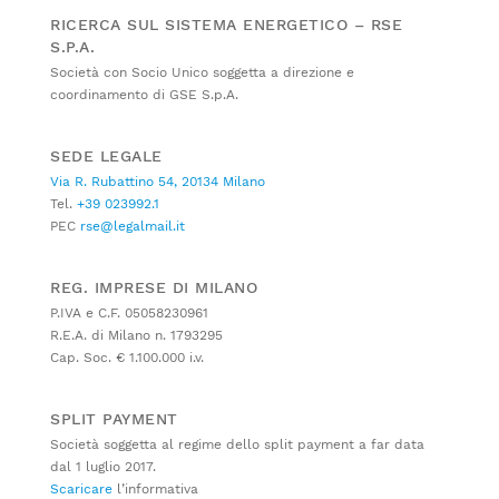
RICERCA SUL SISTEMA ENERGETICO – RSE
S.P.A.
Società con Socio Unico soggetta a direzione e
coordinamento di GSE S.p.A.
SEDE LEGALE
Via R. Rubattino 54, 20134 Milano
Tel.
+39 023992.1
PEC
rse@legalmail.it
REG. IMPRESE DI MILANO
P.IVA e C.F. 05058230961
R.E.A. di Milano n. 1793295
Cap. Soc. € 1.100.000 i.v.
SPLIT PAYMENT
Società soggetta al regime dello split payment a far data
dal 1 luglio 2017.
Scaricare
l’informativa