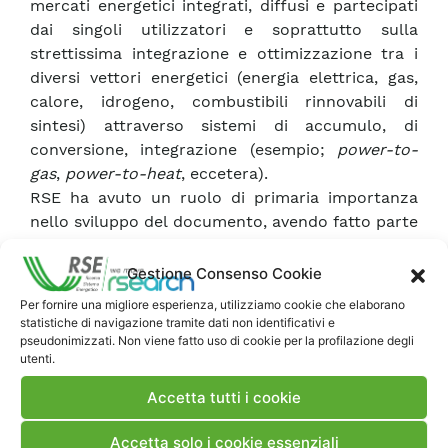
mercati energetici integrati, diffusi e partecipati
dai singoli utilizzatori e soprattutto sulla
strettissima integrazione e ottimizzazione tra i
diversi vettori energetici (energia elettrica, gas,
calore, idrogeno, combustibili rinnovabili di
sintesi) attraverso sistemi di accumulo, di
conversione, integrazione (esempio;
power-to-
gas
,
power-to-heat
, eccetera).
RSE ha avuto un ruolo di primaria importanza
nello sviluppo del documento, avendo fatto parte
del
trio
di autori che, in un esercizio di
mediazione particolarmente complesso, sono
Gestione Consenso Cookie
riusciti in meno di sei mesi a mettere d’accordo
Per fornire una migliore esperienza, utilizziamo cookie che elaborano
più di 200 stakeholder, attraverso questionari,
statistiche di navigazione tramite dati non identificativi e
riunioni, sessioni di consenso, gruppi di lavoro,
pseudonimizzati. Non viene fatto uso di cookie per la profilazione degli
utenti.
interrogazioni e votazioni.
ETIP SNET raduna, sotto il coordinamento della
Accetta tutti i cookie
commissione europea, tutte le categorie di
portatori di interesse: autorità pubbliche,
Accetta solo i cookie essenziali