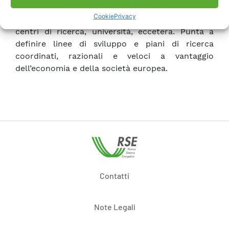
regolatori, operatori di rete, aziende
Cookie
Privacy
tecnologiche, aziende di servizi, consumatori,
centri di ricerca, università, eccetera. Punta a
definire linee di sviluppo e piani di ricerca
coordinati, razionali e veloci a vantaggio
dell’economia e della società europea.
Contatti
Note Legali