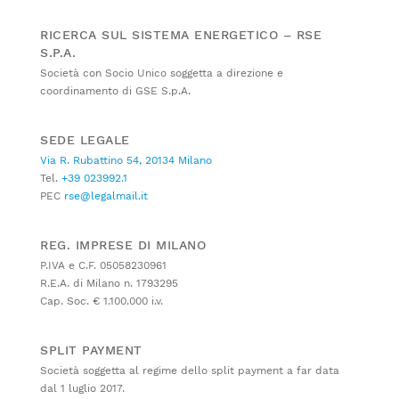
RICERCA SUL SISTEMA ENERGETICO – RSE
S.P.A.
Società con Socio Unico soggetta a direzione e
coordinamento di GSE S.p.A.
SEDE LEGALE
Via R. Rubattino 54, 20134 Milano
Tel.
+39 023992.1
PEC
rse@legalmail.it
REG. IMPRESE DI MILANO
P.IVA e C.F. 05058230961
R.E.A. di Milano n. 1793295
Cap. Soc. € 1.100.000 i.v.
SPLIT PAYMENT
Società soggetta al regime dello split payment a far data
dal 1 luglio 2017.