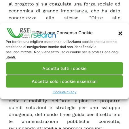
al progetto si sia coagulata una forza sociale ed
economica di grande importanza, che ha dato
concretezza allo stesso. “Oltre alle
amministrazioni pubbliche e agli enti territoriali
ci sono aziende che hanno dimostrato sensibilità
Gestione Consenso Cookie
e capacità di raccogliersi attorno al programma
Per fornire una migliore esperienza, utilizziamo cookie che elaborano
di e-MOTICON. RSE ha conferito al consorzio la
statistiche di navigazione tramite dati non identificativi e
sua esperienza sugli impatti che la mobilità
pseudonimizzati. Non viene fatto uso di cookie per la profilazione degli
utenti.
elettrica avrà in termini di decarbonizzazione e
interconnessione, per gli aspetti regolatori e di
Accetta tutti i cookie
pianificazione”.
Cristina Cavicchioli ha ribadito come “il progetto
Accetta solo i cookie essenziali
e-MOTICON ha voluto affrontare proprio il
Cookie
Privacy
problema di un uso ridotto e non omogeneo
della e-mobility nell’arco alpino e proporre
quindi soluzioni e strategie per uno sviluppo
omogeneo, definendo linee guida per il settore e
le amministrazioni pubbliche coinvolte,
sviluppando strategie e approcci comuni”.