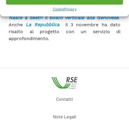
media nazionali. Lo scorso 31 ottobre, infatti, il
Cookie
Privacy
Secolo XIX
ha pubblicato un articolo dal titolo
Nasce a Sestri il bosco verticale alla Genovese
.
Anche
La Repubblica
il 3 novembre ha dato
risalto al progetto con un servizio di
approfondimento.
Contatti
Note Legali