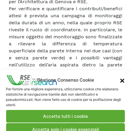
per l’Architettura di Genova e RSE.
Per verificare e quantificare i contributi/benefici
attesi è prevista una campagna di monitoraggi
della durata di un anno, nella quale proprio RSE
riveste il ruolo di coordinatore. In particolare, le
misure oggetto del monitoraggio sono finalizzate
a rilevare la differenza di temperatura
superficiale della parete interna nei due casi (con
e senza parete verde) e i possibili vantaggi
nell’utilizzo dell’aria aspirata dietro la parete
verde come ingresso dell’unità di trattamento
aria centrale dell’edificio.
Gestione Consenso Cookie
A completamento dell’attività RSE realizzerà il
Per fornire una migliore esperienza, utilizziamo cookie che elaborano
modello per la simulazione dinamica delle
statistiche di navigazione tramite dati non identificativi e
prestazioni energetiche dell’edificio al fine di
pseudonimizzati. Non viene fatto uso di cookie per la profilazione degli
utenti.
valutare l’efficacia dell’intervento; tale
esperienza potrà quindi essere utilizzata come
Accetta tutti i cookie
caso studio e replicata in altre realtà.
Il progetto ha già riscosso l’interesse dei mass
Accetta solo i cookie essenziali