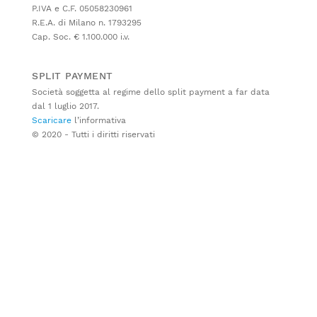
P.IVA e C.F. 05058230961
R.E.A. di Milano n. 1793295
Cap. Soc. € 1.100.000 i.v.
SPLIT PAYMENT
Società soggetta al regime dello split payment a far data
dal 1 luglio 2017.
Scaricare
l’informativa
© 2020 - Tutti i diritti riservati