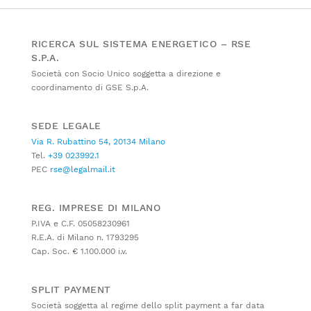
RICERCA SUL SISTEMA ENERGETICO – RSE
S.P.A.
Società con Socio Unico soggetta a direzione e
coordinamento di GSE S.p.A.
SEDE LEGALE
Via R. Rubattino 54, 20134 Milano
Tel.
+39 023992.1
PEC
rse@legalmail.it
REG. IMPRESE DI MILANO
P.IVA e C.F. 05058230961
R.E.A. di Milano n. 1793295
Cap. Soc. € 1.100.000 i.v.
SPLIT PAYMENT
Società soggetta al regime dello split payment a far data