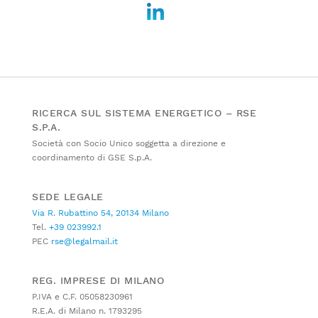
RICERCA SUL SISTEMA ENERGETICO – RSE
S.P.A.
Società con Socio Unico soggetta a direzione e
coordinamento di GSE S.p.A.
SEDE LEGALE
Via R. Rubattino 54, 20134 Milano
Tel.
+39 023992.1
PEC
rse@legalmail.it
REG. IMPRESE DI MILANO
P.IVA e C.F. 05058230961
R.E.A. di Milano n. 1793295