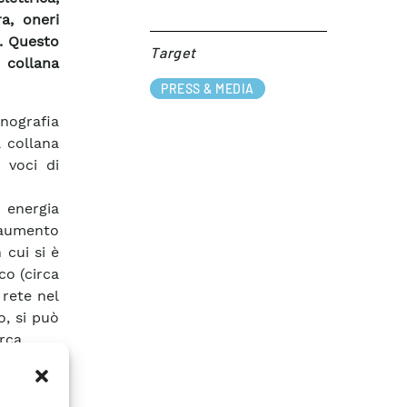
a, oneri
E. Questo
Target​
 collana
PRESS & MEDIA
onografia
a collana
 voci di
i energia
o aumento
 cui si è
co (circa
 rete nel
o, si può
rca.
riduzione
condurre
lle fonti