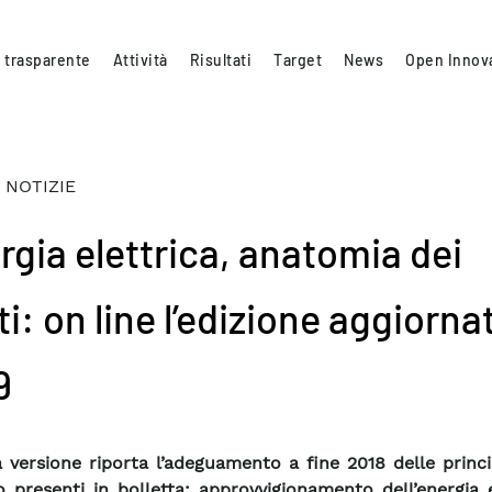
 trasparente
Attività
Risultati
Target
News
Open Innov
 NOTIZIE
rgia elettrica, anatomia dei
i: on line l’edizione aggiorna
9
a versione riporta l’adeguamento a fine 2018 delle princi
o presenti in bolletta: approvvigionamento dell’energia e