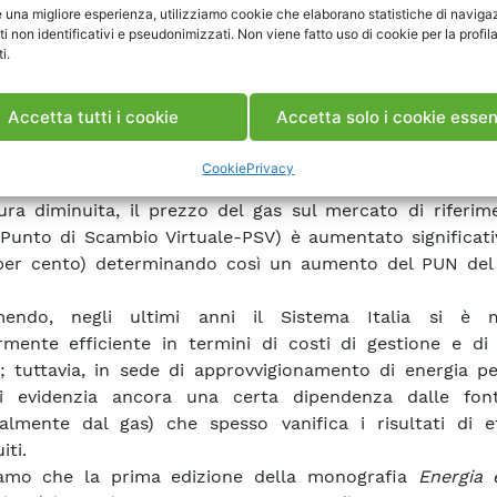
e una migliore esperienza, utilizziamo cookie che elaborano statistiche di naviga
bili) e dei costi per il servizio di dispacciamento (princ
ti non identificativi e pseudonimizzati. Non viene fatto uso di cookie per la profil
componente di
uplift
per i servizi scambiati sul mercato de
i.
ero rialzo sulla spesa totale nell’ultimo anno quindi va a
Accetta tutti i cookie
Accetta solo i cookie essen
amento sui mercati internazionali dei costi dei combustibi
i termoelettriche; pertanto, sebbene nel 2018 la dom
Cookie
Privacy
 invariata rispetto al 2017 e la produzione da termoelet
tura diminuita, il prezzo del gas sul mercato di riferi
a (Punto di Scambio Virtuale-PSV) è aumentato significa
per cento) determinando così un aumento del PUN del 
mendo, negli ultimi anni il Sistema Italia si è 
mente efficiente in termini di costi di gestione e di 
; tuttavia, in sede di approvvigionamento di energia pe
si evidenzia ancora una certa dipendenza dalle fonti
palmente dal gas) che spesso vanifica i risultati di ef
iti.
iamo che la prima edizione della monografia
Energia e