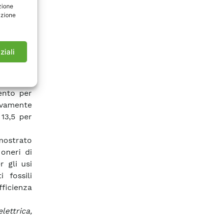
zione
ipalmente
azione
i servizi
ttribuito
ziali
li per le
anda sia
trico sia
mento per
tivamente
13,5 per
mostrato
oneri di
r gli usi
 fossili
ficienza
lettrica,