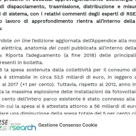
 di dispacciamento, trasmissione, distribuzione e misur
i di sistema, con i relativi commenti degli esperti di RS
o lavoro di approfondimento rientra all’interno della
.
nibile
on line
l’edizione aggiornata dell’Appendice alla m
 elettrica, anatomia dei costi
pubblicata all’interno dell
w
. Riporta l’adeguamento (a fine 2018) delle principali
esenti in bolletta.
8 la spesa sostenuta dalla collettività per il consumo d
ca è stimabile in circa 53,5 miliardi di euro, in legger
 al 2017 (+1 per cento). Tuttavia, rispetto al 2012, anno in
ata la massima esplosione delle installazioni da fotovoltai
r cento dell’intero parco esistente è stato connesso alla
in cui la spesa si è attestata attorno a 56 miliardi di eur
iare una diminuzione della spesa totale del 5 per cento ci
colare, negli ultimi 3-4 anni si è avuta una significativa 
Gestione Consenso Cookie
pese a copertura degli oneri generali di sistema (da ri
almente alla componente A3 relativa all’incentivazione de