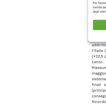
Per fornir
rinnova
tramite da
della 
degli utent
MSD).
Il legg
all’and
central
rimasta
addirit
l’Itali
(+22,5 
cento.
Riassu
maggior
sistema
finali 
(princi
consegu
Ricord