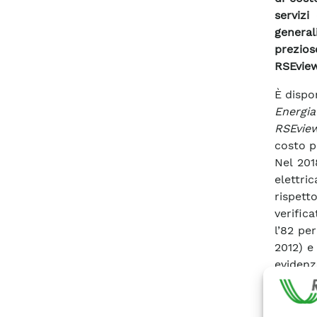
servizi
general
prezios
RSEview
È dispo
Energia
RSEvie
costo pr
Nel 201
elettri
rispetto
verific
l’82 pe
2012) e 
evidenz
In parti
delle s
princip