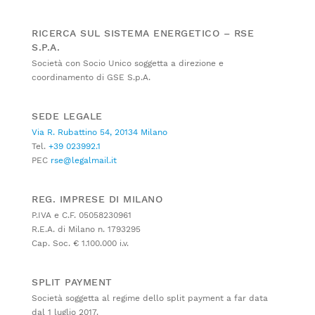
RICERCA SUL SISTEMA ENERGETICO – RSE
S.P.A.
Società con Socio Unico soggetta a direzione e
coordinamento di GSE S.p.A.
SEDE LEGALE
Via R. Rubattino 54, 20134 Milano
Tel.
+39 023992.1
PEC
rse@legalmail.it
REG. IMPRESE DI MILANO
P.IVA e C.F. 05058230961
R.E.A. di Milano n. 1793295
Cap. Soc. € 1.100.000 i.v.
SPLIT PAYMENT
Società soggetta al regime dello split payment a far data
dal 1 luglio 2017.