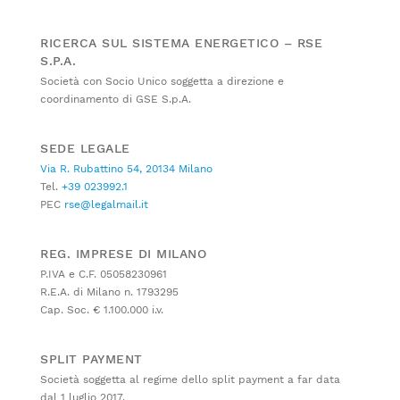
RICERCA SUL SISTEMA ENERGETICO – RSE
S.P.A.
Società con Socio Unico soggetta a direzione e
coordinamento di GSE S.p.A.
SEDE LEGALE
Via R. Rubattino 54, 20134 Milano
Tel.
+39 023992.1
PEC
rse@legalmail.it
REG. IMPRESE DI MILANO
P.IVA e C.F. 05058230961
R.E.A. di Milano n. 1793295
Cap. Soc. € 1.100.000 i.v.
SPLIT PAYMENT
Società soggetta al regime dello split payment a far data
dal 1 luglio 2017.