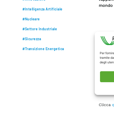
mondo d
#Intelligenza Artificiale
#Nucleare
#Settore Industriale
#Sicurezza
#Transizione Energetica
Per fornir
tramite da
degli utent
Insider
Clicca
q