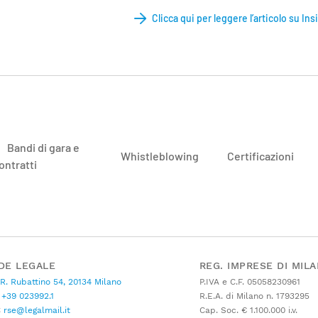
Clicca qui per leggere l’articolo su In
Bandi di gara e
Whistleblowing
Certificazioni
ontratti
DE LEGALE
REG. IMPRESE DI MIL
 R. Rubattino 54, 20134 Milano
P.IVA e C.F. 05058230961
+39 023992.1
R.E.A. di Milano n. 1793295
C
rse@legalmail.it
Cap. Soc. € 1.100.000 i.v.