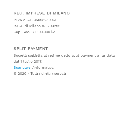
REG. IMPRESE DI MILANO
P.IVA e C.F. 05058230961
R.E.A. di Milano n. 1793295
Cap. Soc. € 1.100.000 i.v.
SPLIT PAYMENT
Società soggetta al regime dello split payment a far data
dal 1 luglio 2017.
Scaricare
l’informativa
© 2020 - Tutti i diritti riservati