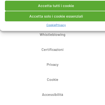
Dove siamo
Accetta tutti i cookie
Accetta solo i cookie essenziali
Bandi di gara e contratti
Cookie
Privacy
Whistleblowing
Certificazioni
Privacy
Cookie
Accessibilità